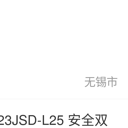
无锡市
JSD-L25 安全双