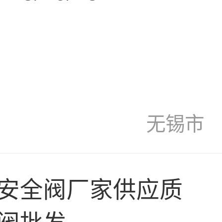
无锡市
安全阀厂家供应质
阀批发