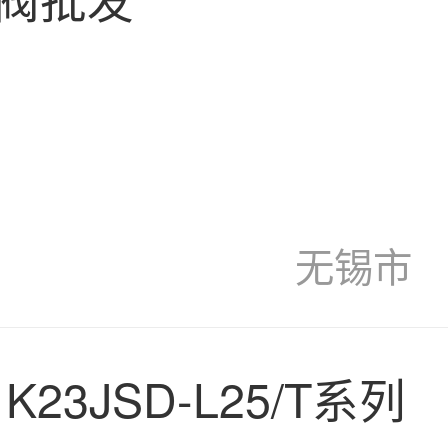
无锡市
3JSD-L25/T系列