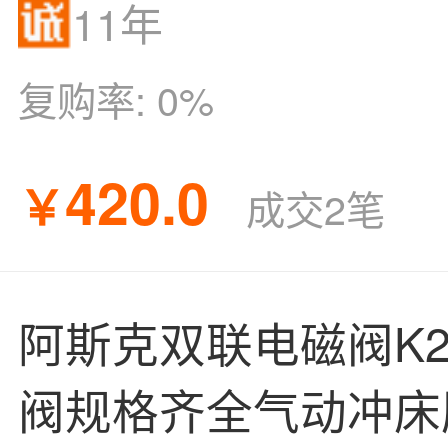
11年
复购率:
0%
420.0
￥
成交2笔
阿斯克双联电磁阀K23
阀规格齐全气动冲床