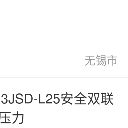
无锡市
JSD-L25安全双联
压力