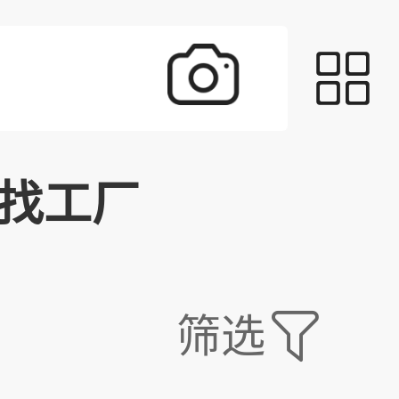
找工厂
筛选