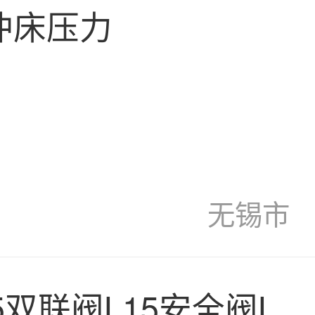
冲床压力
无锡市
25双联阀L15安全阀L