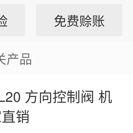
险
免费赊账
关产品
制阀 机
家直销