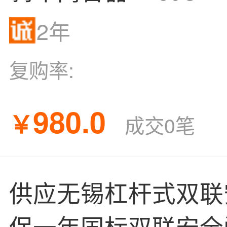
2年
复购率:
980.0
￥
成交0笔
供应无锡杠杆式双联
保一年国标双联安全