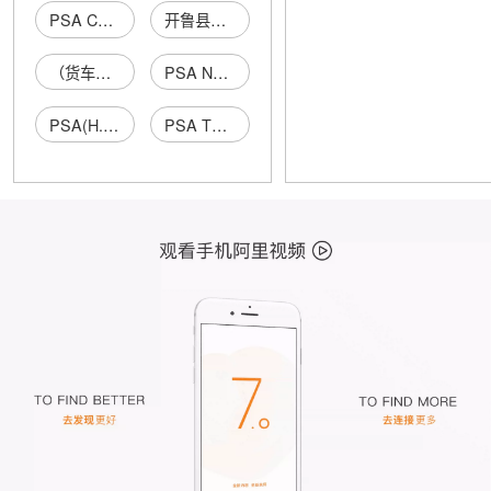
PSA China Solution Pte Limited
开鲁县东风镇多灵多PSA生活馆
（货车：桂PSA988）
PSA New Materials Co.,Limited
PSA(H.K.)LIMITED
PSA TRADING A.V.V.