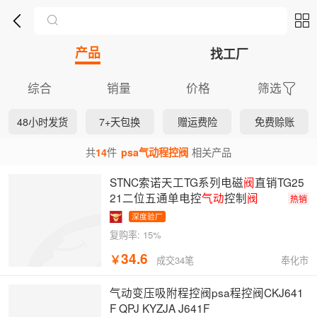
产品
找工厂
综合
销量
价格
筛选
48小时发货
7+天包换
赠运费险
免费赊账
14
共
件
psa气动程控阀
相关产品
STNC索诺天工TG系列电磁
阀
直销TG25
21二位五通单电控
气动
控制
阀
热销
深度验厂
复购率:
15%
34.6
￥
奉化市
成交34笔
气动变压吸附程控阀psa程控阀CKJ641
F QPJ KYZJA J641F