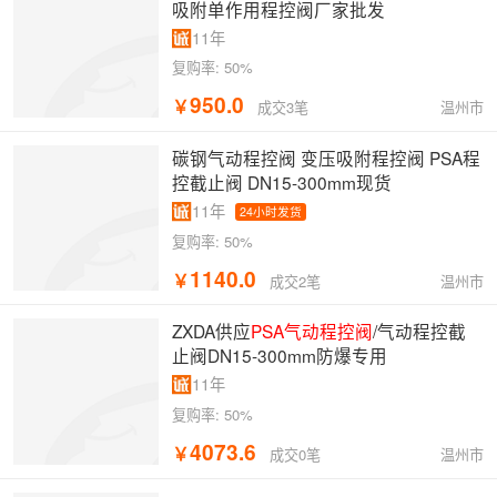
吸附单作用程控阀厂家批发
11年
复购率:
50%
950.0
￥
温州市
成交3笔
碳钢气动程控阀 变压吸附程控阀 PSA程
控截止阀 DN15-300mm现货
11年
24小时发货
复购率:
50%
1140.0
￥
温州市
成交2笔
ZXDA供应
PSA气动程控阀
/气动程控截
止阀DN15-300mm防爆专用
11年
复购率:
50%
4073.6
￥
温州市
成交0笔