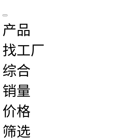
产品
找工厂
综合
销量
价格
筛选