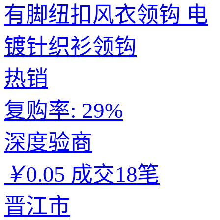
有脚纽扣风衣领钩 电
镀针织衫领钩
热销
复购率:
29%
深度验商
￥
0.05
成交18笔
晋江市