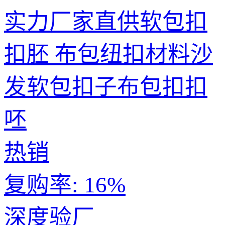
实力厂家直供软包扣
扣胚 布包纽扣材料沙
发软包扣子布包扣扣
呸
热销
复购率:
16%
深度验厂