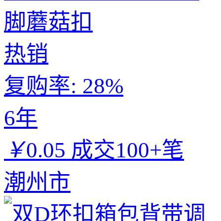
脚蘑菇扣
热销
复购率:
28%
6年
￥
0.05
成交100+笔
潮州市