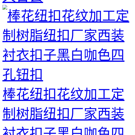
棒花纽扣花纹加工定
制树脂纽扣厂家西装
衬衣扣子黑白咖色四