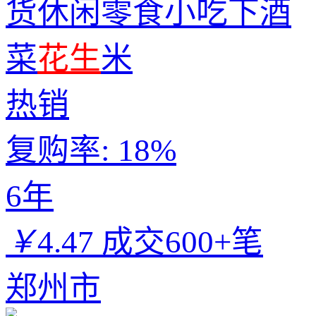
货休闲零食小吃下酒
菜
花生
米
热销
复购率:
18%
6年
￥
4.47
成交600+笔
郑州市