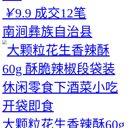
￥
9.9
成交12笔
南涧彝族自治县
大颗粒花生香辣酥60g