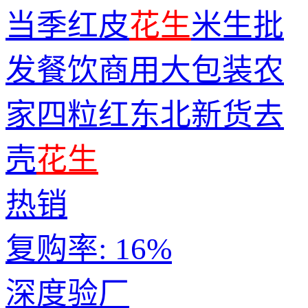
当季红皮
花生
米生批
发餐饮商用大包装农
家四粒红东北新货去
壳
花生
热销
复购率:
16%
深度验厂