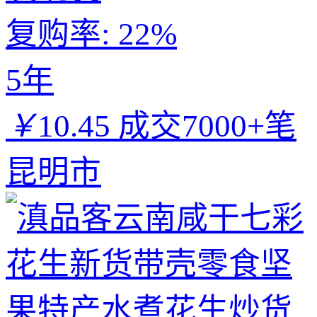
复购率:
22%
5年
￥
10.45
成交7000+笔
昆明市