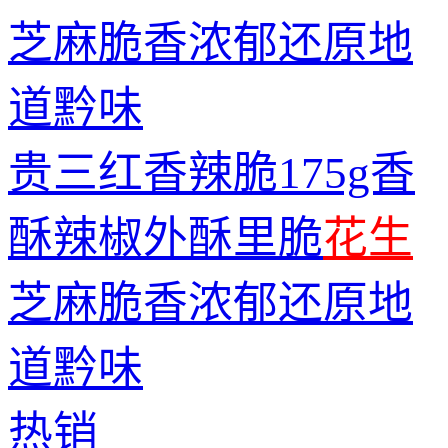
贵三红香辣脆175g香
酥辣椒外酥里脆
花生
芝麻脆香浓郁还原地
道黔味
热销