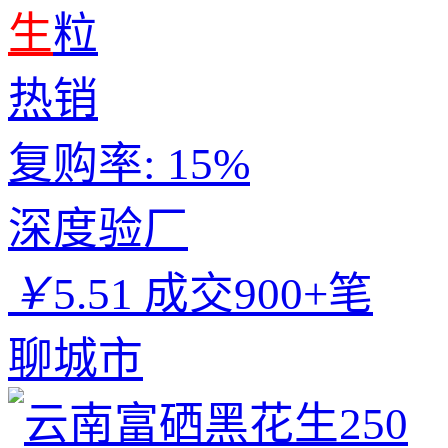
生
粒
热销
复购率:
15%
深度验厂
￥
5.51
成交900+笔
聊城市