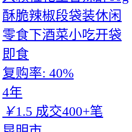
酥脆辣椒段袋装休闲
零食下酒菜小吃开袋
即食
复购率:
40%
4年
￥
1.5
成交400+笔
昆明市