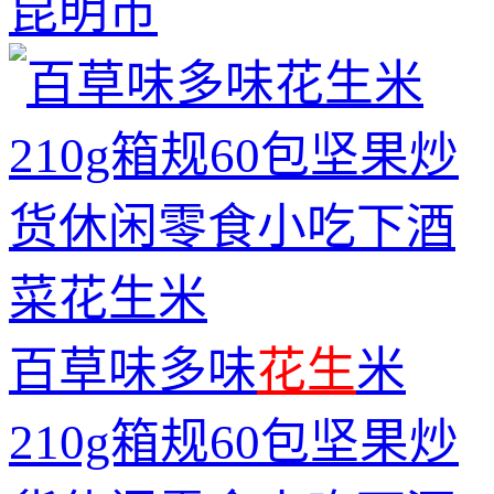
昆明市
百草味多味
花生
米
210g箱规60包坚果炒