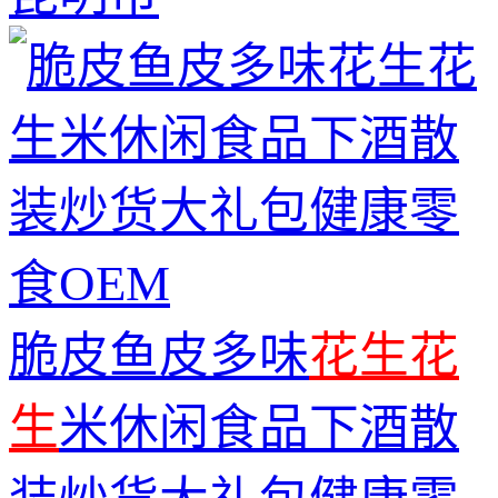
脆皮鱼皮多味
花生
花
生
米休闲食品下酒散