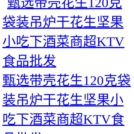
甄选带壳花生120克袋
装吊炉干花生坚果小
吃下酒菜商超KTV食