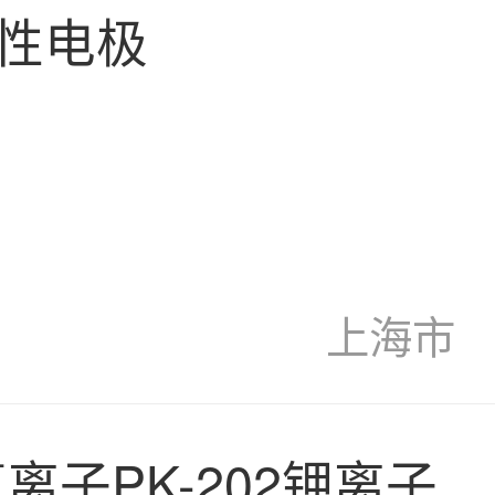
性电极
上海市
氟离子PK-202钾离子