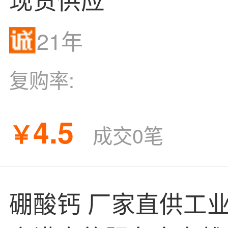
21年
复购率:
4.5
￥
成交0笔
硼酸钙 厂家直供工