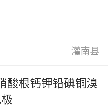
灌南县
型 硝酸根钙钾铅碘铜溴
电极