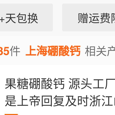
7+天包换
赠运费
35
件
相关
上海硼酸钙
果糖硼酸钙 源头工
是上帝回复及时浙江