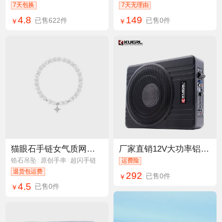
7天包换
7天无理由
4.8
149
已售622件
已售0件
￥
￥
猫眼石手链女气质网红iins小众设计手环闺蜜学生手饰品
厂家直销12V大功率铝合金车载音箱座椅下音响改装10寸超薄低音炮
锆石吊坠
原创手串
超闪手链
运费险
退货包运费
292
已售0件
￥
4.5
已售0件
￥