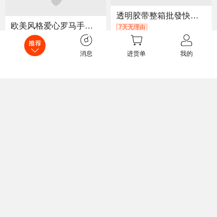
透明胶带整箱批發快递封箱宽胶布打包封口大卷黄胶纸包装胶带大量
欧美风格爱心罗马手镯流苏桃心气质韩版数字手链抖音潮流饰品礼物
7天无理由
流苏手镯
流苏手链
男女通用
134
已售104件
￥
退货包运费
消息
进货单
我的
2.4
已售0件
￥
批发篮球服套装定印制德鲁联赛队服成人儿童学校团队篮球比赛服号
儿童球衣
路人王球衣
现货
跨境威士忌酒杯酒具套装家用高档玻璃洋酒杯啤酒杯酒吧高档礼盒装
运费险
7*24小时响应
26
已售0件
￥
35.8
已售2068件
￥