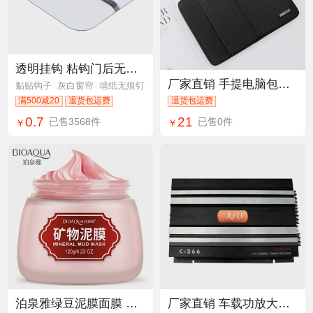
透明挂钩 粘钩门后无痕挂钩 浴室厨房强力粘胶免钉挂钩工厂批发
厂家直销 手提电脑包笔记本电脑包适用Macbook笔记本电脑定制
黏贴钩子
灰白窗帘
墙纸无痕钉
满500减20
退货包运费
退货包运费
0.7
21
已售3568件
已售0件
￥
￥
泊泉雅绿豆泥膜面膜 补水保湿温和海藻清洁 泥膜护肤品
厂家直销 车载功放大功率汽车音响功放C-266功放推低音炮套装喇叭