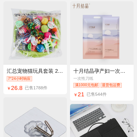
汇总宠物猫玩具套装 21件猫咪通道逗猫棒毛绒老鼠亚马逊组合玩具
十月结晶孕产妇一次性床单垫加大加厚产妇刀纸1kg 250g两规格批发
一次性刀纸
7*24小时响应
满1000元包邮
退货包运费
26.8
已售1788件
￥
21
已售544件
￥