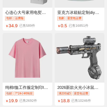
心连心大号家用电熨斗1000W手持式温度可调节插电宿舍衣服熨烫机
亚克力冰箱贴定制diy文创城市卡通磁吸贴景区纪念品装饰磁力贴
包邮
运费险
包邮
退货包运费
34.9
0.5
已售589件
已售16851件
￥
￥
纯棉t恤工作服定制印logo圆领短袖文化广告衫定做印图工装班服diy
2026新款火光小冰鼠电动水枪玩具大容量高速连发水枪儿童戏水玩具
包邮
7*24小时响应
满200减5
退货包运费
19.9
18.8
已售2692件
已售10246件
￥
￥