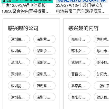
厂家12.6V3A锂电池裸板
23A/27A/12v卡装门铃安防
18650聚合物内置裸板带端
电池卷帘门汽车遥控器玩具
子设计足安足流板
通用IYUA/力源
感兴趣的公司
感兴趣的内容
深圳蓄电池厂
深圳蓄电池厂风凰蓄电池门市部
郑州佳至新材料有限公司
嵩明嵩阳福
深圳蓄电池厂营业部
深圳永力蓄电池制造公司
韩版女春装
乐山市沙湾区锦文环保
深圳大鑫蓄电池有限公司
深圳太平洋蓄电池有限公司
武侯区瑞馨百货经营部
临猗县东城坤源
深圳渤海蓄电池有限公司
深圳风帆蓄电池有限公司
曹县长远商贸有限公司
沈阳大军乾晟汽车
深圳瓦尔塔蓄电池有限公司
锦湖蓄电池（深圳）有限公司
北京奥杜尔服装有限公司
张广
深圳市南方蓄电池厂凤凰电池门市部
深圳市国潮蓄电池有限公司
衡阳市珠晖区轩琪便利店
德庆县城市一号