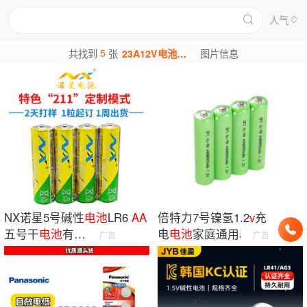
人气
5
共找到
张
23A12V电池深圳图片
图片信息
NX诺星5号碱性
电池
LR6
A
A
倍特力7号镍氢1.2
v
充
五号干
电池
有
电
电池
家庭通用
a
a
a
可
广告
广告
MSDS,WERCS 智能门锁
电
规格可定大容量
池