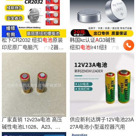
松下CR2032 纽扣
电池
原装
韩国kc认证
A
G3碱性
印尼原厂电脑汽车遥控器电
纽扣
电池
lr41纽扣
电
广告
广告
子秤汽配2450
池
跨境专供CE认证佳
盈
电池
厂家直销 12v23a电池 高压
供应新利达牌子12V电池23A
碱性电池L1028、A23、
27A电池小型遥控器汽用
MN23、 LR23A