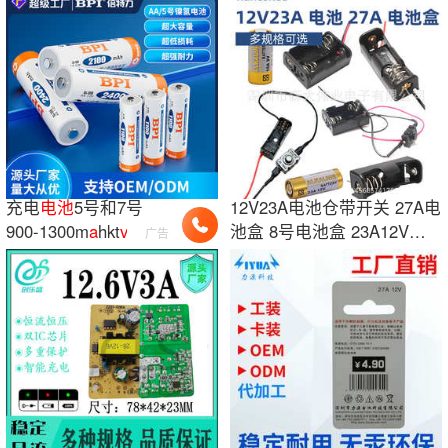
充电
电池
5号和7号
12V23A电池仓带开关 27A电
900-1300m
a
hkt
v
麦克
池盒 8号电池盒 23A12V电
广告
风专用等可批发镍氢
池座带连接线
电池