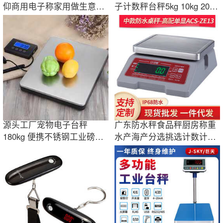
仰商用电子称家用做生意批
子计数秤台秤5kg 10kg 20kg
发跨境电子秤
家用厨房秤
源头工厂宠物电子台秤
广东防水秤食品秤厨房称重
180kg 便携不锈钢工业磅秤
水产海产分选挑选计数计重
快递计重货邮政秤
克秤电子秤