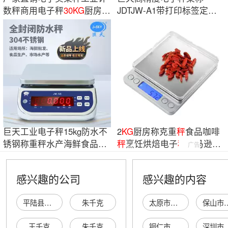
数秤商用电子秤
30KG
厨房称
JDTJW-A1带打印标签定时
水果计价秤
记录数据上下限报警
巨天工业电子秤15kg防水不
2
KG
厨房称克重
秤
食品咖啡
锈钢称重秤水产海鲜食品全
秤
烹饪烘焙电子
秤
亚马逊爆
广告
身防水秤
款高精度厨房
感兴趣的公司
感兴趣的内容
平陆县城镇建学千克秤商店
朱千克
太原市小店区武肖荣床上用品店
保山市震超远恒
王千克
朱千克
铜仁市碧江区滑石兴农养殖场
深圳市音速超声