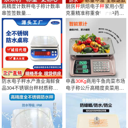
高精度计数秤电子称计数串
厨房
秤
烘焙电子
秤
家用小型
串签签数量
克重精准称重食物
秤
中药克
广告
3kg/6kg/15kg/
30kg
工业秤
称天平数度
秤
防水电子秤水产渔业海鲜食
申鑫
30Kg
商用牛鱼肉菜市场
品304不锈钢台秤材质称重
电子称公斤高精度卖菜用水
桌秤
果批发电子秤