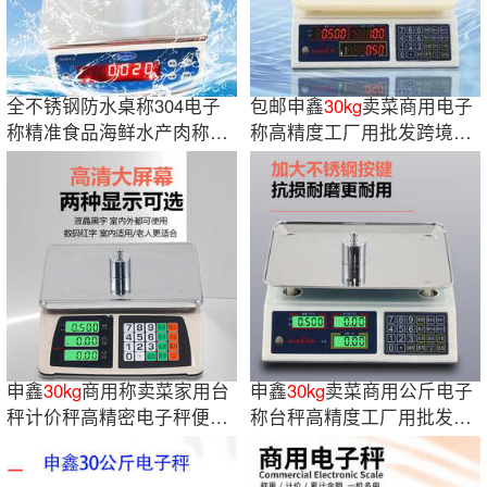
全不锈钢防水桌称304电子
包邮申鑫
30kg
卖菜商用电子
称精准食品海鲜水产肉称海
称高精度工厂用批发跨境称
鲜防水秤
重精准电子秤
申鑫
30kg
商用称卖菜家用台
申鑫
30kg
卖菜商用公斤电子
秤计价秤高精密电子秤便携
称台秤高精度工厂用批发跨
式电子电子秤
境称重电子秤