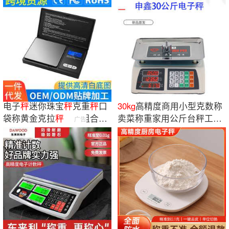
电子
秤
迷你珠宝
秤
克重
秤
口
30kg
高精度商用小型克数称
袋称黄金克拉
秤
电子组合称
卖菜称重家用公斤台秤工厂
广告
高精度手掌称
称电子秤