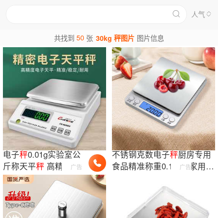
人气
50
共找到
张
30kg 秤图片
图片信息
电子
秤
0.01g实验室公
不锈钢克数电子
秤
厨房专用
斤称天平
秤
高精度小
食品精准称重0.1克
秤
家用充
广告
广告
型家用克称计重商用
电3
KG
食物称
台
秤