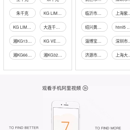
朱千克
KG LIMITED
临沂市蒙山旅游区福胜果业有限公司
上海紫罗兰家用纺
KG LIMITED
大连千克斯商行
绍兴黄佳农产品开发有限公司
html5 空
湘KG1369
KG VENTURES LIMITED
淄博宝玺经贸有限公司
深圳市亿鑫昌贸
湘KG6668
湘KG3276
济源市酒元商贸有限公司
上海大统