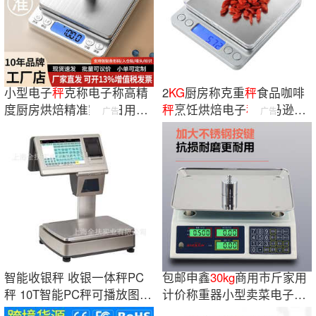
小型电子
秤
克称电子称高精
2
KG
厨房称克重
秤
食品咖啡
度厨房烘焙精准家用日用食
秤
烹饪烘焙电子
秤
亚马逊爆
广告
广告
物称数商用
款高精度厨房
智能收银秤 收银一体秤PC
包邮申鑫
30kg
商用市斤家用
秤 10T智能PC秤可播放图片
计价称重器小型卖菜电子称
和视频广告秤
菜台秤电子秤