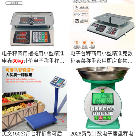
电子秤商用摆摊用小型精准
电子台秤商用小型精准克数
申鑫
30kg
计价电子称重秤耐
称卖菜称重家用厨房食物公
用便携工业级
斤电子台秤
英文150公斤台秤折叠可后
2026新款计数电子度盘秤电