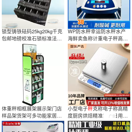
锁型铸铁砝码25kg20kg千克
WP防水秤幸运防水秤水产
包邮地磅校准石锁标准法码
海鲜卖鱼称计重电子秤高精
电梯配重健身
度工业防锈台秤
体重秤相框展架展示架门店
小型电子
秤
克称电子称高精
样品架货架可多功能家居装
度厨房烘焙精准家用日用食
广告
饰品展架
物称数商用