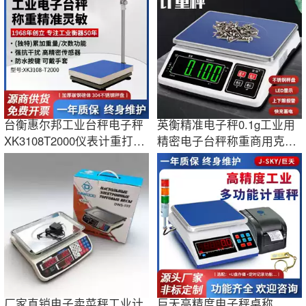
台衡惠尔邦工业台秤电子秤
英衡精准电子秤0.1g工业用
XK3108T2000仪表计重打印
精密电子台秤称重商用克称
称60kg500公斤
30公斤电子称
厂家直销电子卖菜秤工业计
巨天高精度电子秤桌称