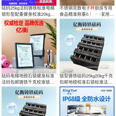
砝码25kg法码铸铁标准电梯
不锈钢克数电子
秤
厨房专用
锁形型配重健身校准20kg千
食品精准称重0.1克
秤
家用充
广告
克吨公斤压铁
电3
KG
食物称
砝码电梯地磅石锁健身标准
锁型铸铁砝码25kg20kg千克
法码包邮铸铁千克校准锁型
包邮地磅校准石锁标准法码
20kg25kg配重
电梯配重健身