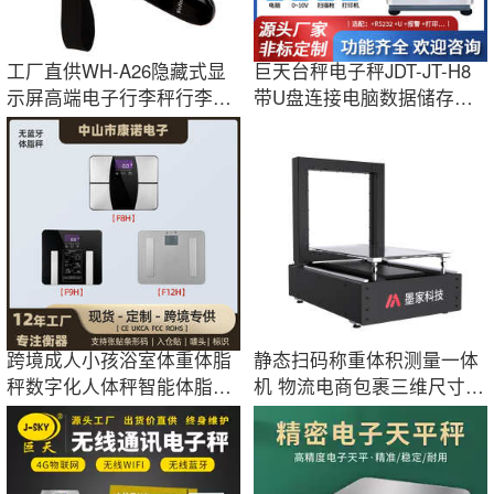
工厂直供WH-A26隐藏式显
巨天台秤电子秤JDT-JT-H8
示屏高端电子行李秤行李称
带U盘连接电脑数据储存报
手提电子称50kg
警打印称工业用
跨境成人小孩浴室体重体脂
静态扫码称重体积测量一体
秤数字化人体秤智能体脂肪
机 物流电商包裹三维尺寸测
分析仪批发
量体积秤