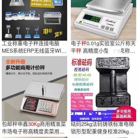
工业称重电子秤连接电脑
电子
秤
0.01g实验室公斤称天
MES系统ERP无线蓝牙WIFI
平
秤
高精度小型家用克称计
广告
带485通讯RS232
重商用台
秤
包邮秤申鑫
30Kg
商用精准菜
砝码25kg法码铸铁标准电梯
市场电子称高精度卖菜用水
锁形型配重健身校准20kg千