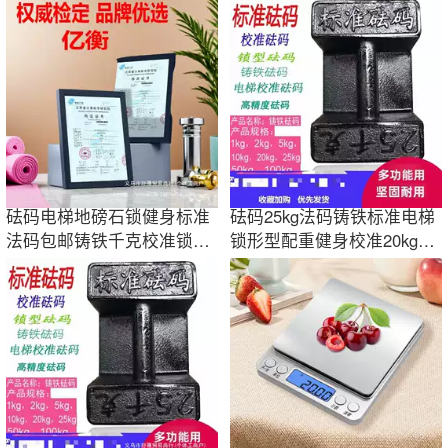
果批发电子秤
克吨公斤压铁
砝码电梯地磅石锁健身标准
砝码25kg法码铸铁标准电梯
法码包邮铸铁千克校准锁型
锁形型配重健身校准20kg千
20kg25kg配重
克吨公垒德株