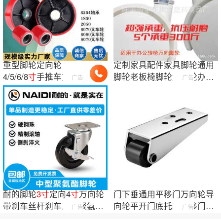
重型脚轮定向轮
定制家具配件家具脚轮通用
4/5/6/8
寸
手推车重型
脚轮老板椅脚轮大班轮办公
广告
广告
轮子载重聚氨酯轮 承
脚轮五星脚垫
重万向轮
耐的脚轮
3
寸
定向4
寸
万向轮
门下垂通用平移门万向轮导
带刹车丝杆刹车工业聚氨酯
向轮平开门底托轮平移门静
广告
广告
脚轮侧刹单轮
音滑轮防下坠