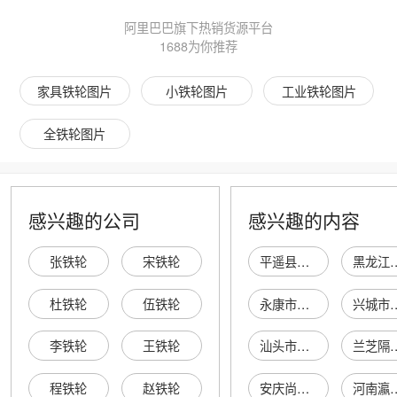
阿里巴巴旗下热销货源平台
1688为你推荐
家具铁轮图片
小铁轮图片
工业铁轮图片
全铁轮图片
感兴趣的公司
感兴趣的内容
张铁轮
宋铁轮
平遥县悠然酒坊
黑龙江中医药大学附属第
杜铁轮
伍铁轮
永康市美来源商贸有限公司
兴城市松
李铁轮
王铁轮
汕头市澄海区悦博玩具商行
兰芝隔离
程铁轮
赵铁轮
安庆尚层电子商务有限公司
河南瀛睿工程管