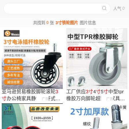
人气
0
共找到
张
3寸铁轮图片
图片信息
亚马逊贸易橡胶脚轮滚轮
3
工厂供应
3
寸
4
寸
5
寸
中型tpr
寸
办公椅家具静音插杆式万
橡胶万向脚轮超静音家具轮
广告
广告
向轮轮子大全
子手推车轱辘