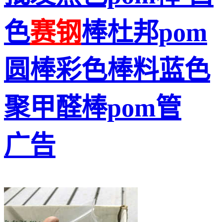
色
赛钢
棒杜邦pom
圆棒彩色棒料蓝色
聚甲醛棒pom管
广告