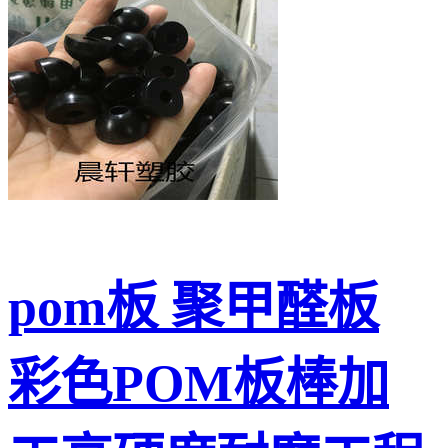
pom板 聚甲醛板
彩色POM板棒加