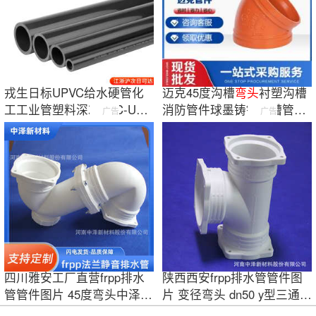
戎生日标UPVC给水硬管化
迈克45度沟槽
弯头
衬塑沟槽
工工业管塑料深灰PVC-U排
消防管件球墨铸铁沟槽管件
广告
广告
水管耐腐蚀耐压
红色45°
弯头
四川雅安工厂直营frpp排水
陕西西安frpp排水管管件图
管管件图片 45度弯头中泽
片 变径弯头 dn50 y型三通厂
支持定制
家 老品牌