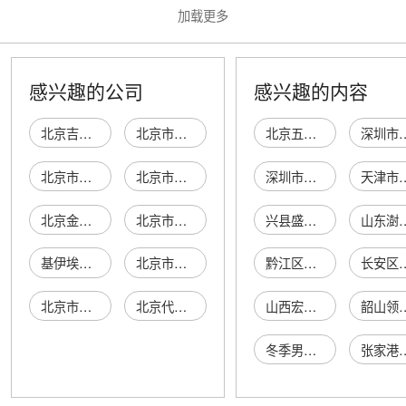
加载更多
感兴趣的公司
感兴趣的内容
北京吉钛科技有限公司
北京市朝阳区太阳宫乡许吓清茶庄
北京五兄弟餐饮管理有限公司
深圳市藻知道生物
北京市海淀区四道口余凯食品经营部
北京市顺义区李桥宝云餐厅
深圳市许氏友邦贸易有限公司
天津市蓟县鑫腾
北京金麦尔食府有限责任公司
北京市通州区利多副食商店
兴县盛恒文化传媒有限公司
山东澍裕经
基伊埃食品技术（北京）有限公司
北京市顺义区沙岭利康小卖部
黔江区恰容食品经营部
长安区亿丰
北京市康达美食品店
北京代代日用品销售中心
山西宏兰达贸易有限公司
韶山领成环保设备
冬季男户外男裤
张家港科喆机