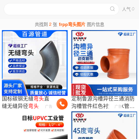
人气
2
共找到
张
frpp弯头图片
图片信息
国标碳钢无缝
弯头
直
定制鲁源沟槽异径三通消防
缝无缝异径
弯头
高压
沟槽管件红色衬塑排水管件
广告
广告
耐磨镀锌焊接
弯头
厂
球墨铸铁三通
家