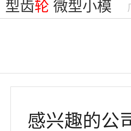
型齿
轮
微型小模数
轮
加工 同步齿
轮
同
带
轮
感兴趣的公