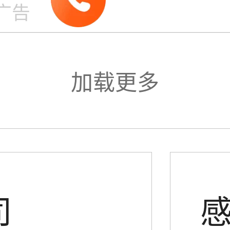
齿
广告
步
加载更多
司