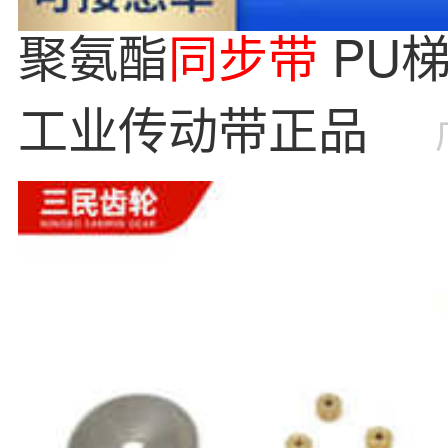
聚氨酯
同步带
PU
工业传动带正品 齿
胶
同步带