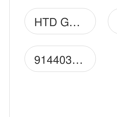
HTD GROUP CO.,LIMITED
91440300MA5HTD3Q73