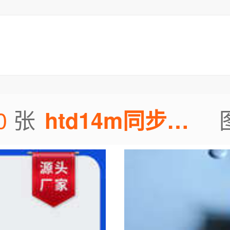
0
张
htd14m同步带轮图片