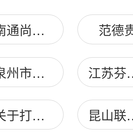
南通尚帛国际贸易有限公司
范德
泉州市三兴物流有限公司
江苏芬蒂欧美装
关于打卡考勤的通知
昆山联鹏广达