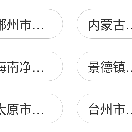
郴州市开发区昌盛机电建筑机械总汇
内蒙古草原兴发股份有
海南净心苑教育培训服务有限公司
景德镇春益元精
太原市迎泽区利百加五金经销部
台州市黄岩方