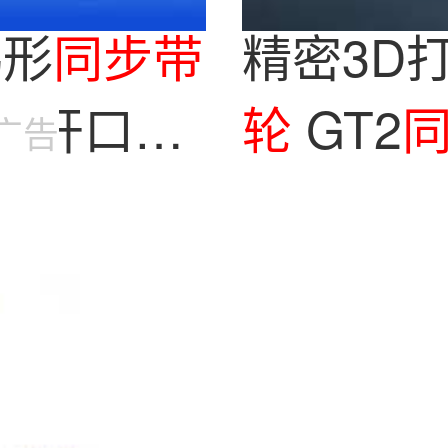
梯形
同步带
精密3D
形开口加
轮
GT2
广告
金
同步带
带
轮