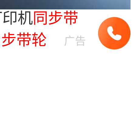
打印机
同步带
同步带
轮
铝合
广告
轮
S
M
2
同步