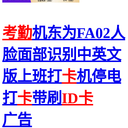
考勤
机东为FA02人
脸面部识别中英文
版上班打
卡
机停电
打
卡
带刷
ID
卡
广告