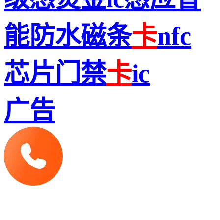
能防水磁条
卡
nfc
芯片门禁
卡
ic
广告