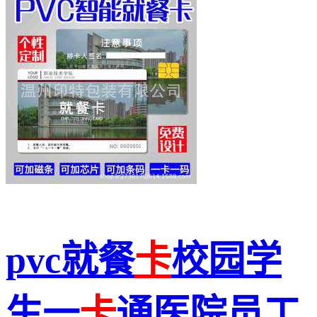
pvc就餐
卡
校园学
生一
卡
通医院员工