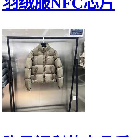
羽绒服NFC芯片