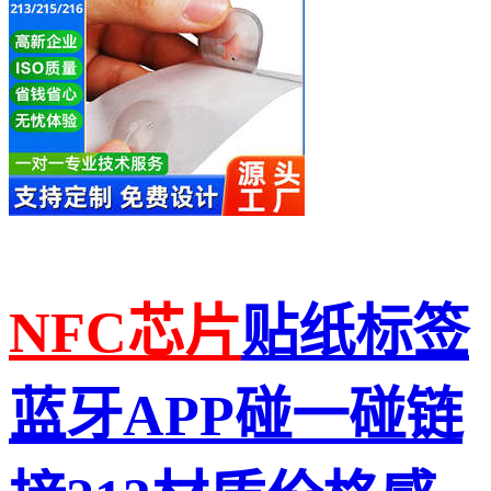
NFC
芯片
贴纸标签
蓝牙APP碰一碰链