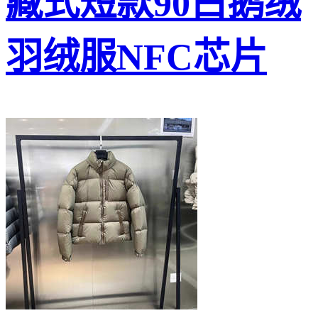
藏式短款90白鹅绒
羽绒服NFC芯片