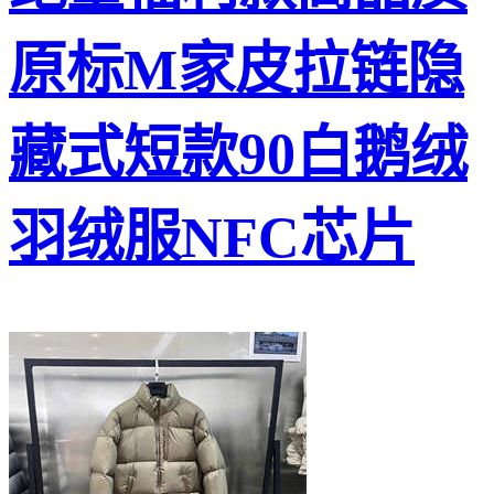
原标M家皮拉链隐
藏式短款90白鹅绒
羽绒服NFC芯片