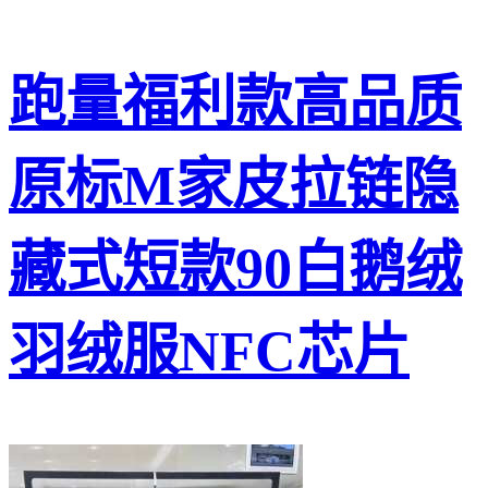
跑量福利款高品质
原标M家皮拉链隐
藏式短款90白鹅绒
羽绒服NFC芯片