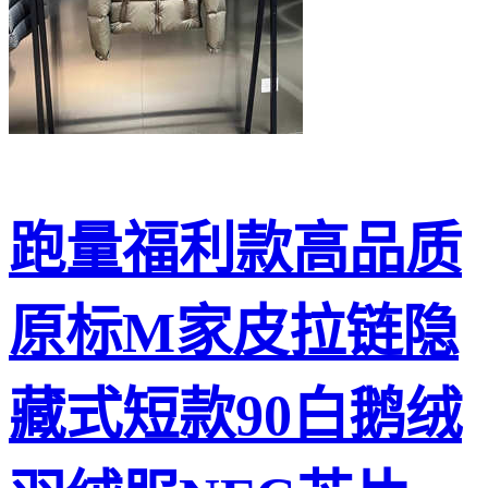
跑量福利款高品质
原标M家皮拉链隐
藏式短款90白鹅绒