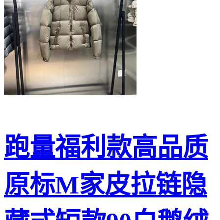
跑量福利款高品质
原标M家皮拉链隐