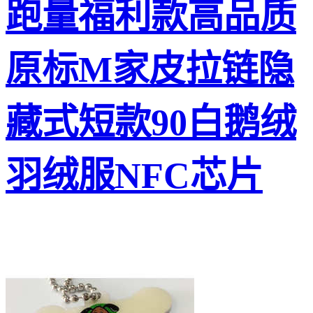
跑量福利款高品质
原标M家皮拉链隐
藏式短款90白鹅绒
羽绒服NFC芯片