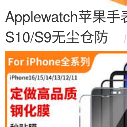
Applewatch苹果
S10/S9无尘仓防
S8/S7/11
贴膜
神器