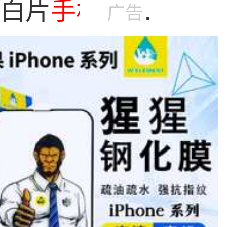
清白片
手机
膜
广告
11防窥膜13