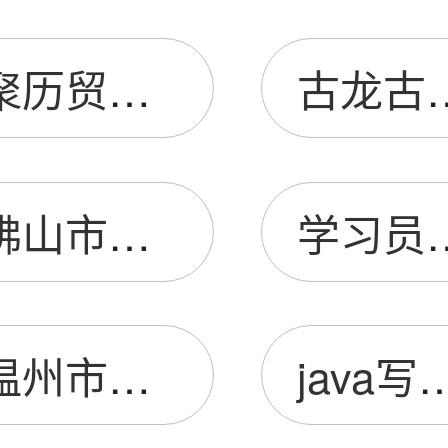
聚历贸易(上海)有限公司
古龙古
佛山市南海区金沙联沙金旋五金塑料厂
学习员
温州市鹿城区站前朱小丹服装经营部
java写银