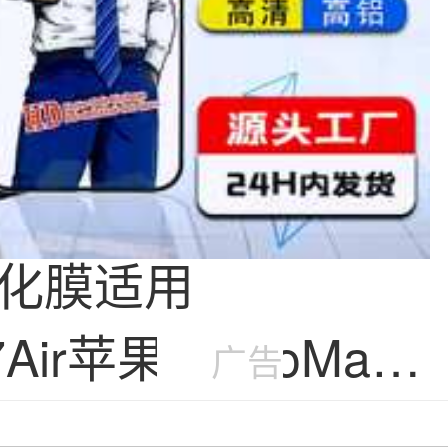
化膜适用
7Air苹果16ProMax
广告
窥13玻璃
贴膜