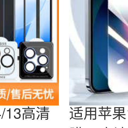
/13高清
适用苹果1