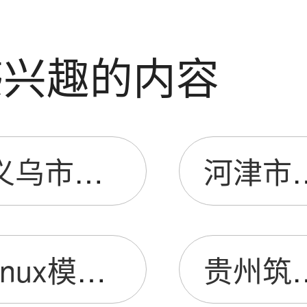
感兴趣的内容
义乌市佛堂镇文仙袜子定型厂
河津市
linux模块化编程
贵州筑城通泰