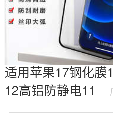
适用苹果17钢化膜
12高铝防静电11全
iPhone16
手机
钢化