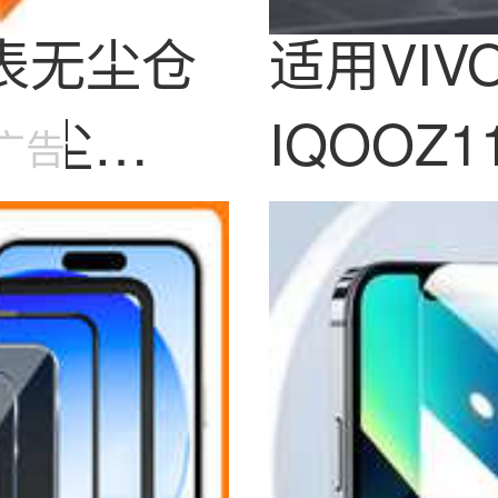
手表无尘仓
适用VIVO
摔防尘
IQOOZ
广告
清全屏钢