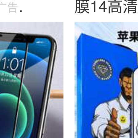
用
膜14高
广告
膜
iPhone