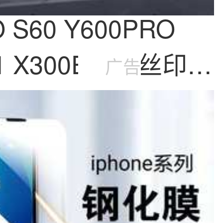
 S60 Y600PRO
11 X300E高铝丝印高
广告
化膜批发