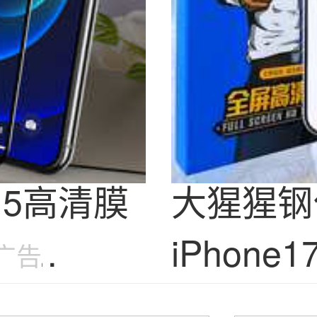
15高清膜
大猩猩钢
屏
iPhone1
广告
膜
磨砂15防