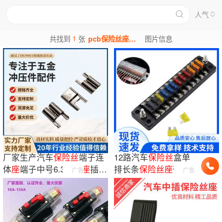
人气
1
共找到
张
pcb保险丝座图片
图片信息
厂家生产汽车
保险
丝
端子连
12路汽车
保险
丝
盒单
体
座
端子中号6.3连体
座
插簧
排长条
保险
丝
座
带正
广告
广告
宽脚5.2端子
负极32v 100A车用
保
险
丝
座