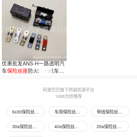
优惠批发ANS-H一路透明汽
车
保险
丝
座
防火阻燃汽车
保
广告
险
丝
优品80A
阿里巴巴旗下热销货源平台
1688为你推荐
6x30保险丝座图片
车用保险丝座图片
带线保险丝座图片
30a保险丝座图片
40a保险丝座图片
20a保险丝座图片