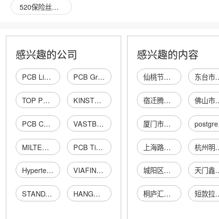
520保险丝座图片
感兴趣的公司
感兴趣的内容
PCB Limited
PCB Group Limited
仙桃节节高商贸有限公司
东台市鸿诚通讯
TOP PCB LIMITED
KINSTECH PCB LIMITED
宿迁腾信五金机电有限公司
佛山市旺福科
PCB Connect Limited
VASTBRIGHT PCB LIMITED
厦门市翔安区福春姜母鸭饭店
po
MILTECH PCB LIMITED
PCB Timer Limited
上海路宽物流有限公司
杭州明锐智汇网络科
Hypertech PCB Limited
VIAFINE PCB LIMITED
城阳区祥宇衣服装店
天门鑫之源农业
STANDARD PCB LIMITED
HANGSHENG PCB LIMITED
桐庐汇迪针织制衣有限公司
短款拉链