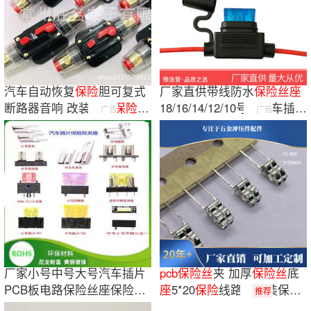
汽车自动恢复
保险
胆可复式
厂家直供带线防水
保险
丝
座
断路器音响 改装开关
保险
座
18/16/14/12/10号线汽车插片
广告
广告
20-150A
座
车载
厂家小号中号大号汽车插片
pcb
保险
丝
夹 加厚
保险
丝
底
PCB板电路保险丝座保险丝
座
5*20
保险
线路板安装保护
推荐
夹耳朵连体座
编带
保险
丝
夹