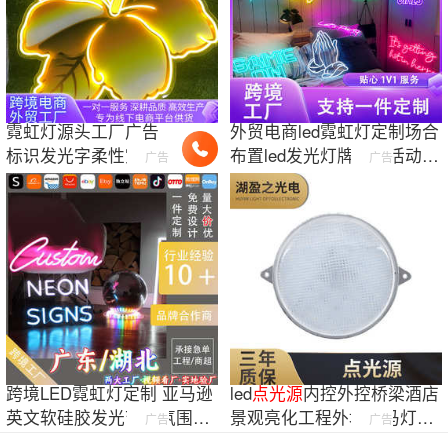
霓虹灯源头工厂广告
外贸电商led霓虹灯定制场合
标识发光字柔性霓虹
布置led发光灯牌节日活动霓
广告
广告
灯灯条工程单代工批
虹灯发光字
量生产
跨境LED霓虹灯定制 亚马逊
led
点
光源
内控外控桥梁酒店
英文软硅胶发光节日氛围灯
景观亮化工程外墙跑马灯
广告
广告
亚克力招牌灯
RGB幻彩炫彩