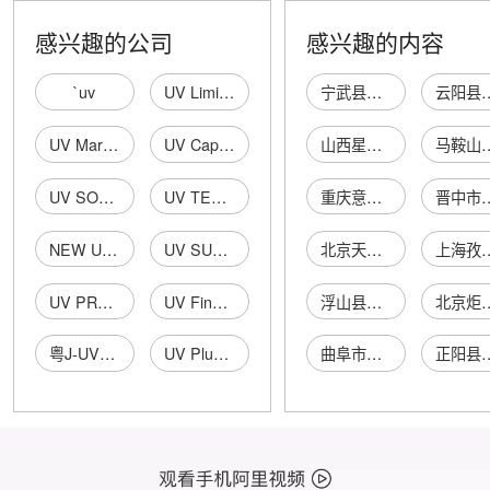
感兴趣的公司
感兴趣的内容
`uv
UV Limited
宁武县新年职工洗衣房
云阳县思源
UV Mark Limited
UV Capital Limited
山西星熠铸造有限公司
马鞍山市雨山区云
UV SOLUTIONS LIMITED
UV TECH LIMITED
重庆意点源文化创意有限公司
晋中市榆次区成
NEW UV TECHNOLOGY LIMITED
UV SUPPORT ASIA LIMITED
北京天恒阳光能源技术有限公司
上海孜奎实
UV PRODUCTS INTERNATIONAL LIMITED
UV Fine Chemical Limited
浮山县李娟麻辣串夜市摊
北京炬辉商
粤J-UV166
UV Plus IR Holdings Limited
曲阜市崔大牛特色火锅店
正阳县通达路桥建筑工程