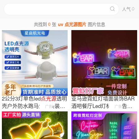
人气
0
共找到
张
uv 点光源图片
图片信息
2公分3灯单色led
点
光源
透明
亚马逊霓虹灯墙面装饰BAR
壳户外防水跑马灯门头装饰
酒吧餐厅Led灯标志广告牌
广告
广告
灯LED
点
光源
发光灯牌定 制