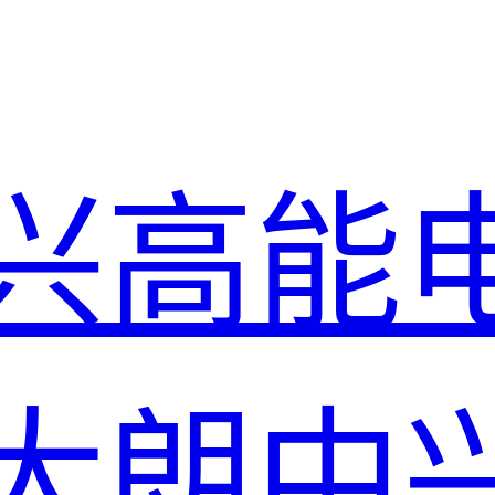
兴高能
大朗中