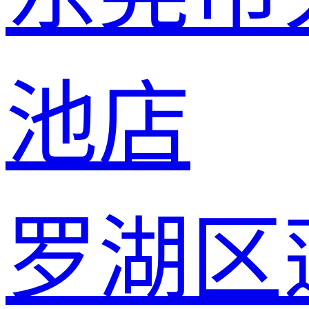
池店
罗湖区