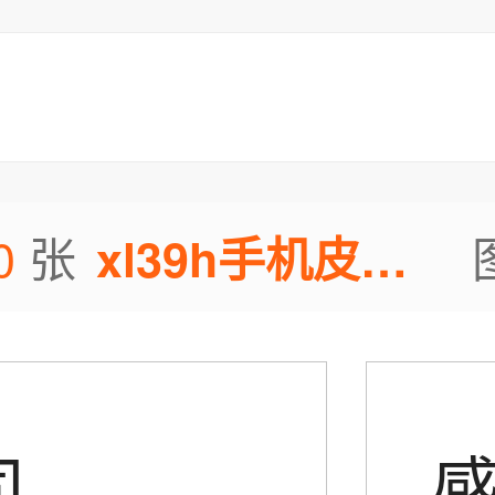
0
张
xl39h手机皮套图片
司