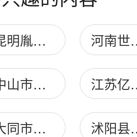
昆明胤华商贸有限公司
河南世宙商
中山市汰渍厨卫电器有限公司
江苏亿久通矿
大同市城区广开源门业
沭阳县庙头镇