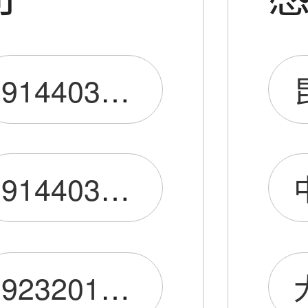
91440300MA5GJ1XL9H
91440300MA5H8XL41L
92320106MA1QM2H9XL