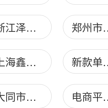
浙江泽润房地产营销策划有限公司
郑州市金水
上海鑫燕广告有限公司
新款单
大同市南郊区弘利冷食经销部
电商平台