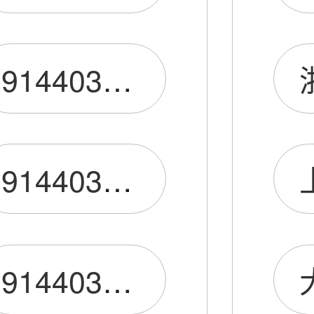
91440300MA5F2XL39Q
9144030075428875XL
9144030078136835XL