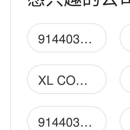
91440300MA5H90XL2H
XL CONCEPT(H.K.)LIMITED
91440300MA5H37XL9B