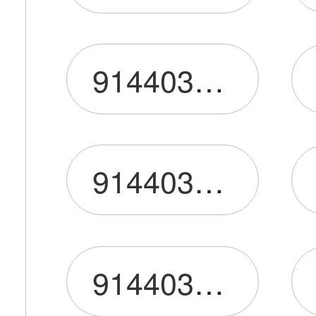
91440300MA5H8XG4XL
9144030008857645XL
9144030008863666XL