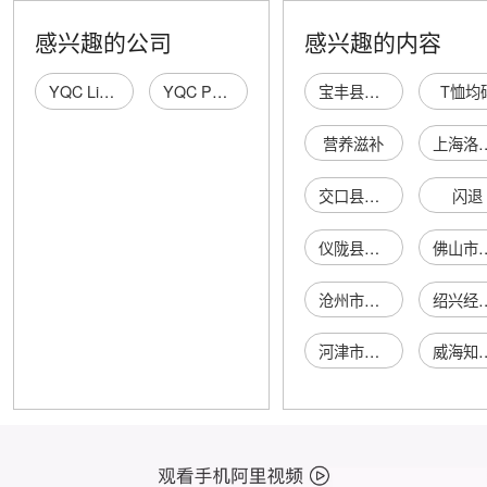
感兴趣的公司
感兴趣的内容
YQC Limited
YQC PROCESS CONTROLS LIMITED
宝丰县万山源新型建材有限公司
T恤均
营养滋补
上海洛洋轴承销
交口县美缔可美容养生店
闪退
仪陇县红鸿种养殖农民专业合作社
佛山市禅城区
沧州市运河区琪阳服装店
绍兴经济开发区抽
河津市春信贸易有限公司
威海知洋贸