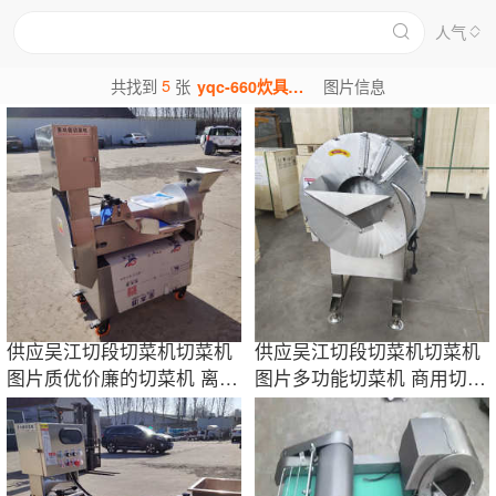
人气
5
共找到
张
yqc-660炊具机械图片
图片信息
供应吴江切段切菜机切菜机
供应吴江切段切菜机切菜机
图片质优价廉的切菜机 离心
图片多功能切菜机 商用切菜
筒的切菜机
机