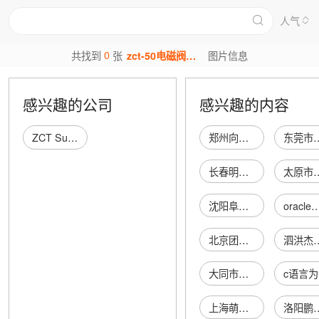
人气
0
共找到
张
zct-50电磁阀图片
图片信息
感兴趣的公司
感兴趣的内容
ZCT Sunrise Hong Kong Limited
郑州向荣汽配商务有限公司
东莞市锡达焊锡
长春明石广告有限公司
太原市杏花岭区
沈阳阜瑞祥化工有限公司
oracle备份
北京团河小小百货商店
泗洪杰德商
大同市矿区彩虹服装店
上海萌稷企业管理咨询有限公司
洛阳鹏浩商