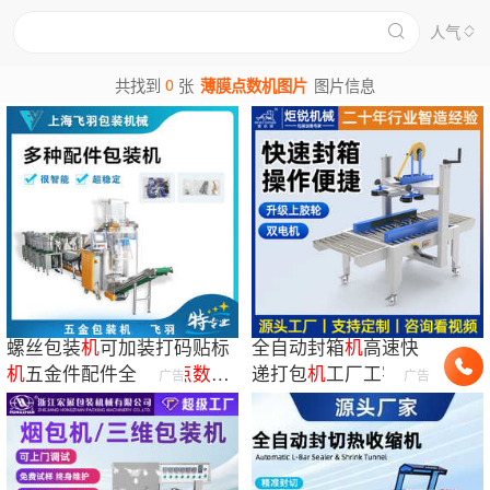
人气
0
共找到
张
薄膜点数机图片
图片信息
螺丝包装
机
可加装打码贴标
全自动封箱
机
高速快
机
五金件配件全自动
点数
混
递打包
机
工厂工字封
广告
广告
合多功能
箱
机
纸箱封盒
机
十字
云仓专