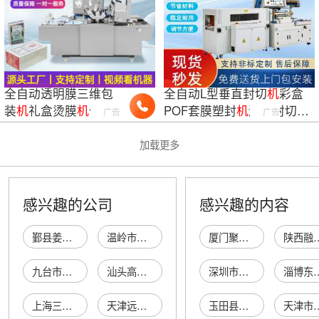
全自动透明膜三维包
全自动L型垂直封切
机
彩盒
装
机
礼盒烫膜
机
化妆
POF套膜塑封
机
边封封切热
广告
广告
品封膜
机
书本纸盒礼
收缩包装
机
盒药盒
加载更多
感兴趣的公司
感兴趣的内容
鄞县姜山飞跃薄膜封口机厂
温岭市正义数控薄膜包装机厂
厦门聚得贸易有限公司
陕西融禾易来融资
九台市草浆薄膜机试研厂
汕头高新区跃能特种薄膜科技有限公司薄膜厂
深圳市东鑫钻珠宝首饰有限公司
淄博东润计算机
上海三福薄膜厂
天津远大薄膜厂
玉田县石臼窝镇卡多饰品店
天津市津南区金