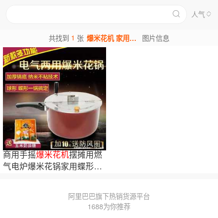
人气
1
共找到
张
爆米花机 家用图片
图片信息
商用手摇
爆米花机
摆摊用燃
气电炉爆米花锅家用蝶形球
形爆米花锅
阿里巴巴旗下热销货源平台
1688为你推荐