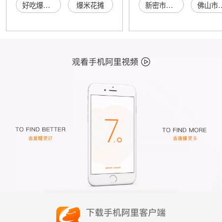
好吃爆米花
爆米花摊
新密市大隗镇巧针日杂门市
佛山市顺德区乐从