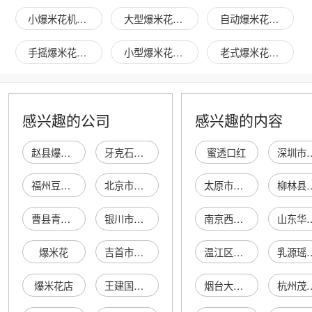
小爆米花机家用图片
大型爆米花机图片
自动爆米花机图片
手摇爆米花机图片
小型爆米花机图片
老式爆米花机图片
感兴趣的公司
感兴趣的内容
赵县爆米花手机通讯门市
牙克石市佳邦爆米花机商店
蜜透口红
深圳市宝安区新
福州豆典爆米花机有限公司
北京市京香仔爆米花机经销部
太原市万柏林区浩利天物资供应站
柳林县老刘
曹县青古集镇金豆爆米花机加工厂
银川市兴庆区和通爆米花机经营部
南京西盈同盛企业管理合伙企业(有限合伙)
山东华府食
爆米花
吉首市芳青爆米花售卖机
温江区赫尔兹日用百货经营部
乳源瑶族自治县龙庄
爆米花店
王建国爆米花
烟台大大贝尔服饰有限公司
杭州茂木贸