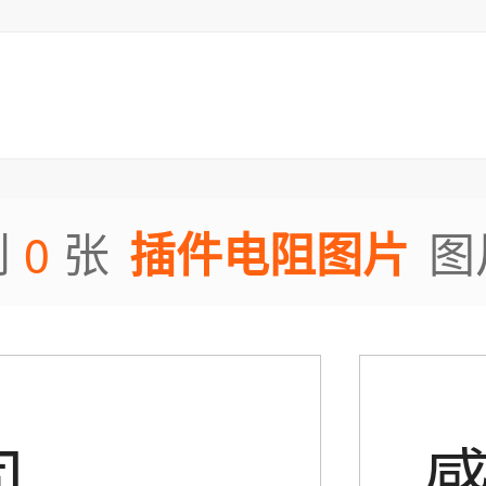
0
到
张
图
插件电阻图片
司