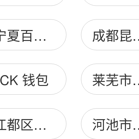
宁夏百晟商贸有限公司
成都昆鹏源
CK 钱包
莱芜市富润德
江都区炫脉体育用品厂
河池市金城江