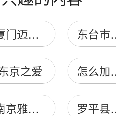
厦门迈哲全贸易有限公司
东台市华业机
东京之爱
怎么加入
南京雅福莱人造石有限责任公司
罗平县阿岗