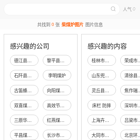
人气
0
共找到
张
柴煤炉图片
图片信息
感兴趣的公司
感兴趣的内容
德江县高山中美柴煤炉销售店
黎平县永从火焰山柴煤炉专卖店
桂林市临桂万丰农资连锁有限公司于峰加盟经营店
荣成市亿诺制冷设
石阡县柴煤炉农机农具销售部（个体工商户）
李明煤炉
山东兜底商贸有限公司
清徐县杨敬
古笛蜂窝煤炉
向阳煤炉厂
灵丘县惠丰种植专业合作社
焦作瑞竹汽车销
双喜煤炉店
高效节能煤炉
床栏 防摔
深圳市龙岗区浩宇
三原华日煤炉厂
红燕煤炉销售部
上海卉来文化传播有限公司
吕梁市离石区鑫园自
平昌煤炉加工厂
长沙市煤炉厂
大同市矿区鑫禾便利店
北京环球未来之星科