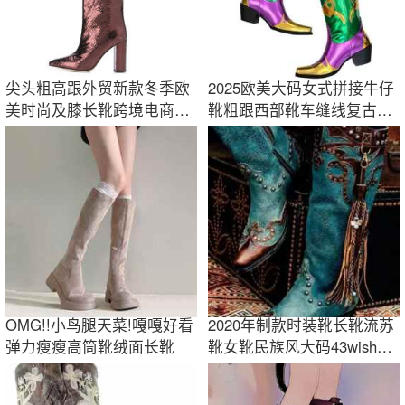
尖头粗高跟外贸新款冬季欧
2025欧美大码女式拼接牛仔
美时尚及膝长靴跨境电商货
靴粗跟西部靴车缝线复古宽
源厂家
筒筒拼色长靴
OMG!!小鸟腿天菜!嘎嘎好看
2020年制款时装靴长靴流苏
弹力瘦瘦高筒靴绒面长靴
靴女靴民族风大码43wish独
立站货源