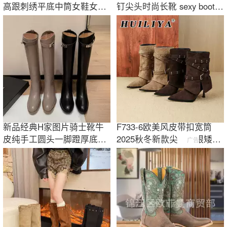
高跟刺绣平底中筒女鞋女式
钉尖头时尚长靴 sexy boots
皮靴大码
细高跟靴
新品经典H家图片骑士靴牛
F733-6欧美风皮带扣宽筒
皮纯手工圆头一脚蹬厚底骑
2025秋冬新款尖头细跟矮跟
广告
士靴长筒靴女
显瘦高跟短靴女