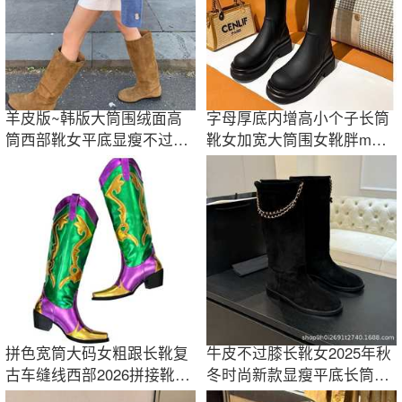
羊皮版~韩版大筒围绒面高
字母厚底内增高小个子长筒
筒西部靴女平底显瘦不过膝
靴女加宽大筒围女靴胖mm
长靴骑士靴子
粗腿骑士靴长靴
拼色宽筒大码女粗跟长靴复
牛皮不过膝长靴女2025年秋
古车缝线西部2026拼接靴牛
冬时尚新款显瘦平底长筒靴
仔靴筒欧美式
高筒骑士靴