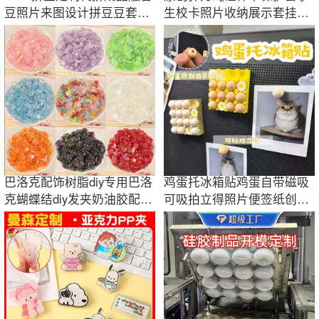
豆照片来图设计拼豆豆套装
生校卡照片收纳展示套挂件
材料DIY手工
追星小卡卡套
巴洛克配饰树脂diy专用巴洛
鸡蛋托冰箱贴鸡蛋自带磁吸
克蝴蝶结diy发夹奶油胶配件
可吸拍立得照片便签纸创意
树脂小配件
可爱玩具礼物