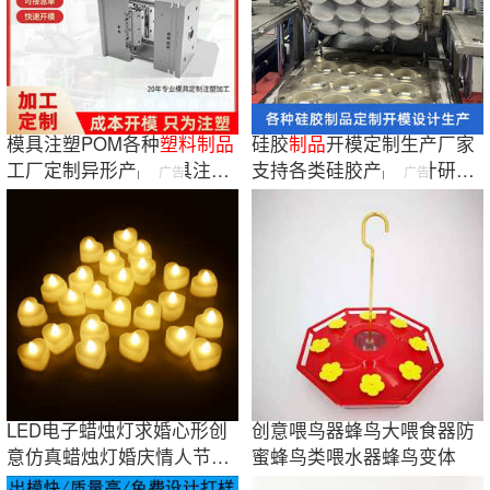
模具注塑POM各种
塑料
制品
硅胶
制品
开模定制生产厂家
工厂定制异形产品模具注塑
支持各类硅胶产品设计研发
广告
广告
模具开发加工
一站式服务
LED电子蜡烛灯求婚心形创
创意喂鸟器蜂鸟大喂食器防
意仿真蜡烛灯婚庆情人节装
蜜蜂鸟类喂水器蜂鸟变体
饰道具 candle