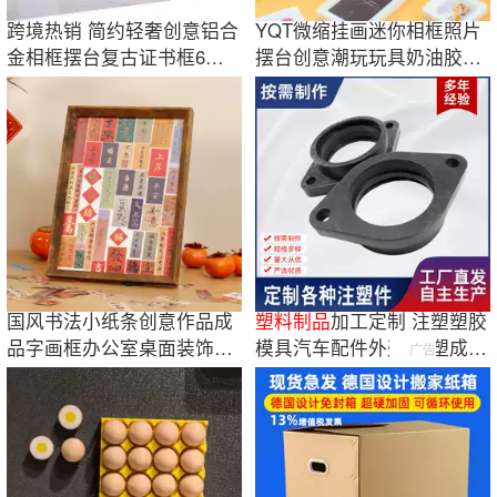
跨境热销 简约轻奢创意铝合
YQT微缩挂画迷你相框照片
金相框摆台复古证书框6寸7
摆台创意潮玩玩具奶油胶手
寸8寸10寸
工diy树脂配件
国风书法小纸条创意作品成
塑料
制品
加工定制 注塑塑胶
品字画框办公室桌面装饰复
模具汽车配件外壳 注塑成型
广告
古相框摆台
塑料
异形件