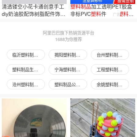
清透镂空小花卡通创意手工
塑料
制品
加工透明PET胶盒
diy奶油胶配饰树脂配件饰品
非标PVC
塑料
件 ABS
塑料
外
广告
材料包批发
壳 注塑加工件
阿里巴巴旗下热销货源平台
1688为你推荐
临沂塑料制品图片
揭阳塑料制品图片
台州塑料制品图片
塑料制品生产图片
宁海塑料制品图片
工程塑料制品图片
沧州塑料制品图片
塑料制品公司图片
余姚塑料制品图片