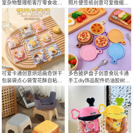
室杂物整理柜客厅零食收纳
照片便签纸创意可爱微缩食
柜夹缝床头柜子
玩冰箱贴创意
可爱卡通创意烘焙曲奇饼干
多色披萨盘子创意食玩卡通
包装袋点心袋雪花酥自粘自
手工diy饰品配件奶油胶树脂
封袋糖果袋
小配件材料