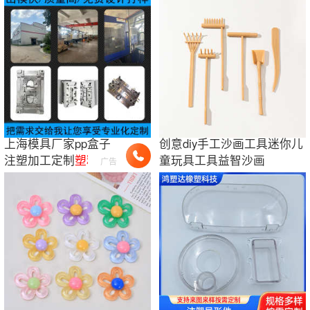
上海模具厂家pp盒子
创意diy手工沙画工具迷你儿
注塑加工定制
塑料
塑
童玩具工具益智沙画
广告
胶外壳
制品
注塑
塑料
模具厂