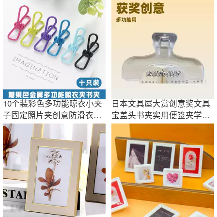
10个装彩色多功能晾衣小夹
日本文具屋大赏创意奖文具
子固定照片夹创意防滑衣服
宝盖头书夹实用便签夹学生
夹封口夹批发
固定手账夹