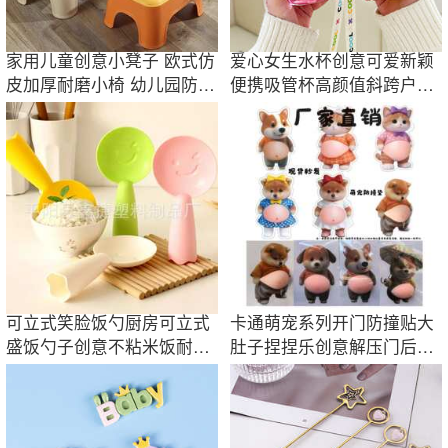
家用儿童创意小凳子 欧式仿
爱心女生水杯创意可爱新颖
皮加厚耐磨小椅 幼儿园防滑
便携吸管杯高颜值斜跨户外
拼色矮凳
学生塑料杯子
可立式笑脸饭勺厨房可立式
卡通萌宠系列开门防撞贴大
盛饭勺子创意不粘米饭耐高
肚子捏捏乐创意解压门后防
温塑料饭勺饭
撞贴