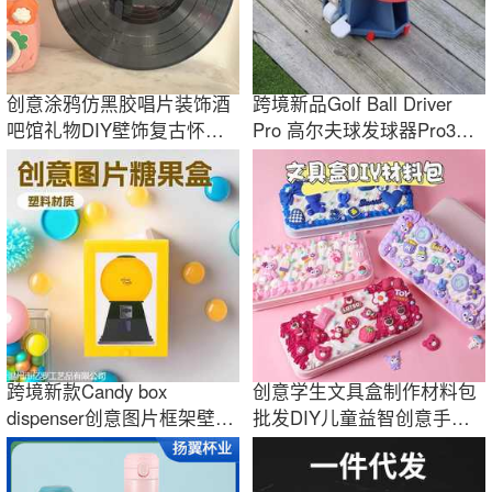
创意涂鸦仿黑胶唱片装饰酒
跨境新品Golf Ball Driver
吧馆礼物DIY壁饰复古怀旧
Pro 高尔夫球发球器Pro3D
墙老唱片礼品
打印创意礼物
跨境新款Candy box
创意学生文具盒制作材料包
dispenser创意图片框架壁挂
批发DIY儿童益智创意手工
式糖果分配器相框
奶油胶文具盒