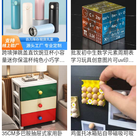
跨境弹跳盖直饮豌豆杯小容
批发初中生数学元素周期表
量迷你保温杯纯色小巧学生
学习玩具创意图片可uv印刷
情侣礼品水杯
三阶魔方
35CM多巴胺抽屉式家用卧
鸡蛋托冰箱贴自带磁吸可吸