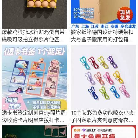
爆款鸡蛋托冰箱贴鸡蛋自带
搬家纸箱德国设计特硬带扣
磁吸可吸拍立得照片便签纸
大号盒子搬家用的打包箱整
创意可爱礼物
理袋收纳神器
透卡书签定制创意diy照片周
10个装彩色多功能晾衣小夹
边收藏卡片明星应援打卡标
子固定照片夹创意防滑衣服
签书签定做
夹封口夹批发