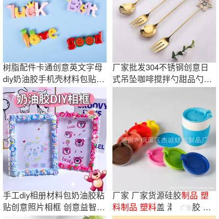
树脂配件卡通创意英文字母
厂家批发304不锈钢创意日
diy奶油胶手机壳材料包贴片
式吊坠咖啡搅拌勺甜品勺可
发夹配件
定LOGO伴手礼
手工diy相册材料包奶油胶粘
厂家 厂家货源硅胶
制品
塑
贴创意照片相框 创意益智卡
料
制品
塑料
盖 潮州硅胶
塑
广告
通摆件玩具
料
杯盖