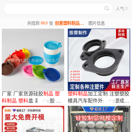
人气
863
共找到
张
创意塑料制品图片
图片信息
厂家 厂家货源硅胶
制品
塑
塑料
制品
加工定制 注塑塑胶
料
制品
塑料
盖 潮州硅胶
塑
模具汽车配件外壳 注塑成型
广告
广告
料
杯盖
塑料
异形件