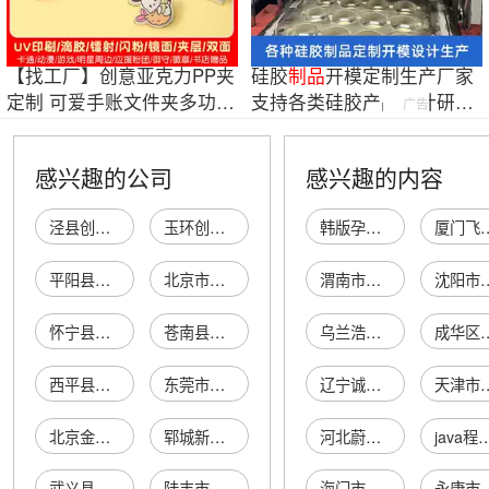
【找工厂】创意亚克力PP夹
硅胶
制品
开模定制生产厂家
定制 可爱手账文件夹多功能
支持各类硅胶产品设计研发
广告
卡通便签夹
一站式服务
感兴趣的公司
感兴趣的内容
泾县创意塑料制品商行
玉环创意塑料制品厂
韩版孕妇女装夏装
厦门飞亚停车设
平阳县方翔创意塑料制品厂
北京市通县创意塑料制品厂
渭南市临渭区闫氏老字号下吉饸络店
沈阳市铁西区恒
怀宁县创意塑料制品经营部
苍南县玩美创意塑料制品厂
乌兰浩特蒙兴源食品有限责任公司
成华区兴
西平县创意塑料制品经营部
东莞市道滘创意塑料制品厂
辽宁诚信联盟信用管理有限公司
天津市欧赛德科
北京金牛创意塑料制品销售部
郓城新创意塑料制品有限公司
河北蔚海丝网制品有限公司
java程序
武义县创意塑料制品有限公司
陆丰市东海创意塑料制品经营店
海门市好风景家用纺织品厂
永康市致靖休闲