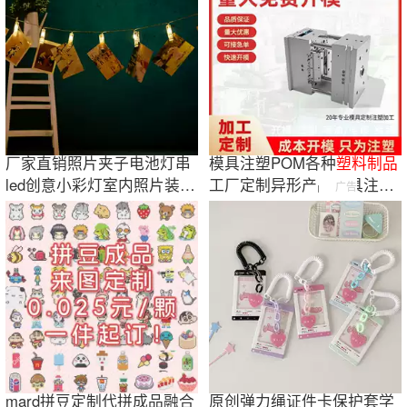
厂家直销照片夹子电池灯串
模具注塑POM各种
塑料
制品
led创意小彩灯室内照片装饰
工厂定制异形产品模具注塑
广告
灯圣诞灯串
模具开发加工
mard拼豆定制代拼成品融合
原创弹力绳证件卡保护套学