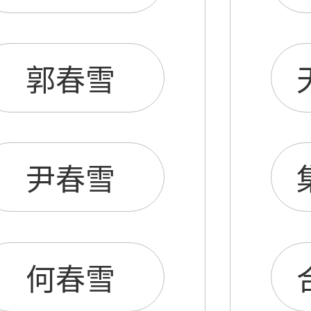
郭春雪
尹春雪
何春雪