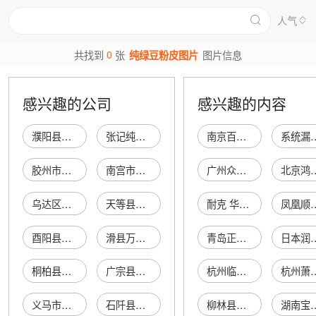
人气
0
共找到
张
纯绿豆粉皮图片
图片信息
感兴趣的公司
感兴趣的内容
濮阳县郎中乡爽儿绿豆粉皮小作坊
张记纯绿豆凉粉
南京百嘉齐悦电子科技有限公司
系统漏洞
胶州市纯正绿豆饼店
南宫市周亮纯绿豆饼
广州众谛信息科技有限公司
北京鸿业盛泰商
乌达区皇牌纯正绿豆饼
天等县潮汕纯正绿豆饼屋
耐克 华莱士
凤凰顺茂贸
酉阳县正宗纯绿豆粉店
滑县万古纯绿豆粉皮厂
青岛正派国际物流有限公司
日本
桐柏县刘记纯绿豆凉粉店
广宗县唐记纯绿豆饼店
杭州临安小峰消防器材经营部
杭州萧山金峰
义马市千秋纯正绿豆饼店
石阡县纯正绿豆粉加工坊
柳林县鑫汇丰商贸有限公司
湖南宝庆发