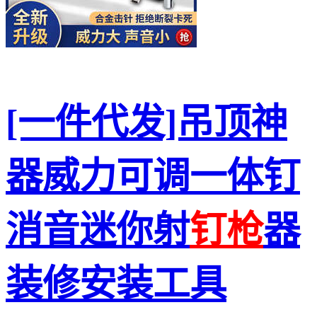
[一件代发]吊顶神
器威力可调一体钉
消音迷你射
钉枪
器
装修安装工具