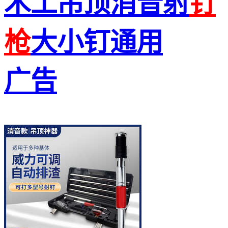
木工吊顶消音射
钉
枪
大小钉通用
广告