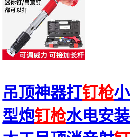
吊顶神器打
钉枪
小
型炮
钉枪
水电安装