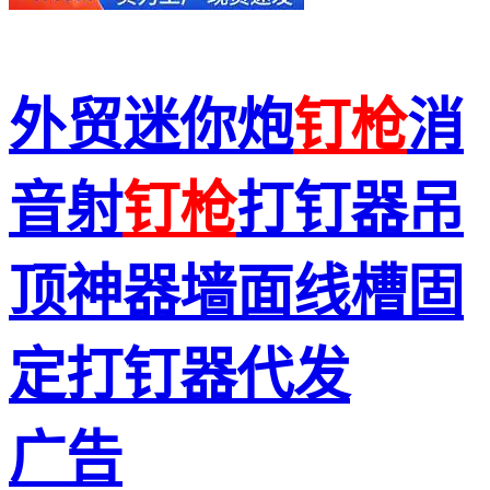
外贸迷你炮
钉枪
消
音射
钉枪
打钉器吊
顶神器墙面线槽固
定打钉器代发
广告