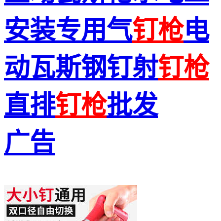
安装专用气
钉枪
电
动瓦斯钢钉射
钉枪
直排
钉枪
批发
广告