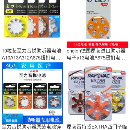
10粒装至力音悦助听器电池
engion德国原装进口助听器
A10A13A312A675纽扣电池
电子a13电池A675纽扣电池
日期新鲜 1.45V
312耳蜗锌空气
至力音悦助听器原装电池锌
原装雷特威EXTRA西门子峰