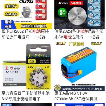
松下CR2032 纽扣
电池
原装
倍量2025纽扣
电池
锂离子无
印尼原厂电脑汽车遥控器电
汞3V
电池
适用汽车遥控器锌
广告
广告
子秤汽配2450
锰
电池
至力音悦西门子助听器电池
鹰王A品14S 51.8V
A13专用原装纽扣电子
27000mAh 25C植保机测绘
675A10峰力312正品
打药喷洒无人机锂电池