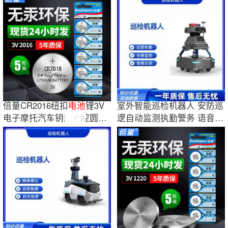
倍量CR2016纽扣
电池
锂3V
室外智能巡检机器人 安防巡
电子摩托汽车钥匙遥控圆形
逻自动监测执勤警务 语音对
广告
铁将军
电池
纽扣
话巡查防护