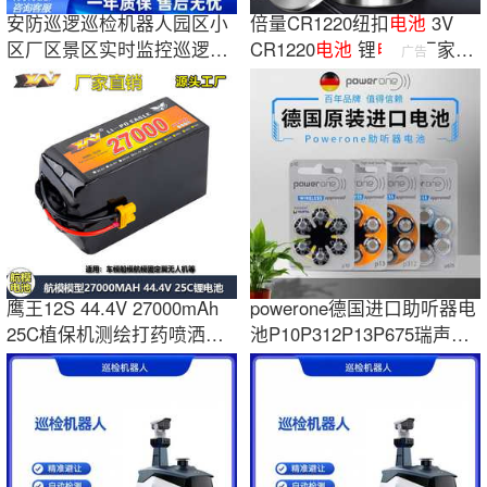
安防巡逻巡检机器人园区小
倍量CR1220纽扣
电池
3V
区厂区景区实时监控巡逻远
CR1220
电池
锂
电池
厂家直
广告
程无人巡查
销
鹰王12S 44.4V 27000mAh
powerone德国进口助听器电
25C植保机测绘打药喷洒无
池P10P312P13P675瑞声达
人机锂电池组
西门子峰力专用