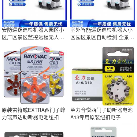
安防巡逻巡检机器人园区小
室外智能巡逻巡检机器人小
区厂区景区监控远程无人巡
区园区景区自动检测 全景监
查巡逻机器人
控 语音对话
原装雷特威EXTRA西门子峰
至力音悦西门子助听器电池
力瑞声达助听器电池纽扣电
A13专用原装纽扣电子
子A10A312A13
675A10峰力312正品