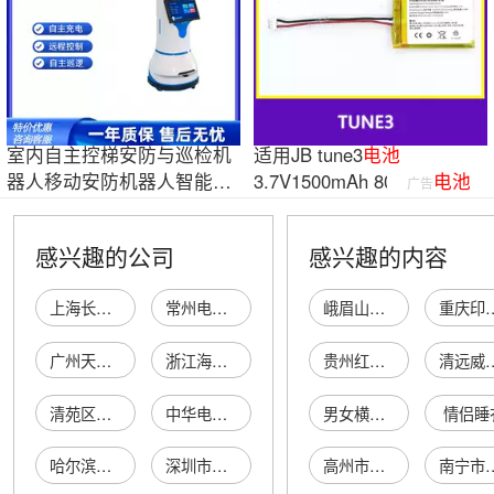
室内自主控梯安防与巡检机
适用JB tune3
电池
器人移动安防机器人智能机
3.7V1500mAh 803448
电池
广告
器人
感兴趣的公司
感兴趣的内容
上海长城电池公司电池工场
常州电池厂镉镍电池分厂
峨眉山市全瑞物贸有限公司
重庆印参知建
广州天河小林电池电池厂
浙江海门电池厂蓄电池车间
贵州红鑫顺汽车服务有限公司
清远威康商业管
清苑区茉冉电池电池部
中华电池联合企业集团电池三厂
男女横款钱包
情侣睡
哈尔滨王子电池总公司王子电池商店
深圳市格瑞普电池有限公司电池厂
高州市谢鸡镇吴杰英水果摊
南宁市好友缘国宴饭店有