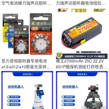
空气电池峰力瑞声达助听器
力瑞声达助听器电池纽扣电
纽扣电子正品
子A10A312A13
至力音悦助听器专用电池
鹰王27000mAh 25C 22.2V
a13/a312/a10原装无汞锌空
6S1P植保机测绘打药喷洒无
气纽扣电池批发
人机锂电池组