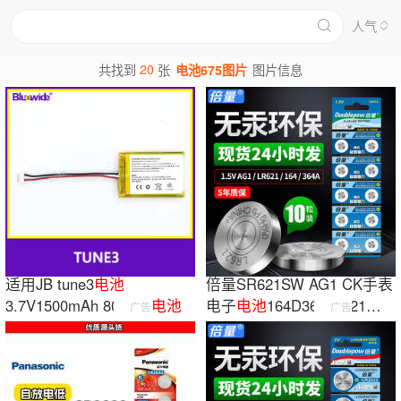
人气
20
共找到
张
电池675图片
图片信息
适用JB tune3
电池
倍量SR621SW AG1 CK手表
3.7V1500mAh 803448
电池
电子
电池
164D3640L621纽
广告
广告
扣小
电池