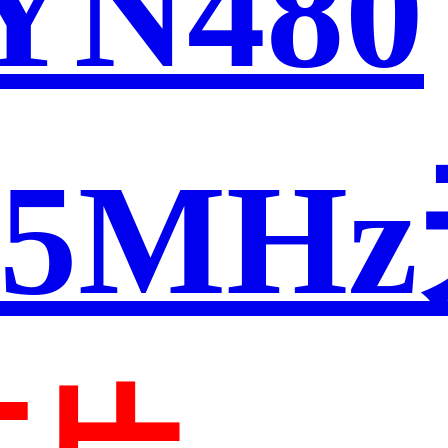
N480
315MH