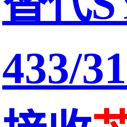
替代SY
433/