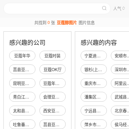
人气
0
共找到
张
豆蔻醇图片
图片信息
感兴趣的公司
感兴趣的内容
豆蔻年华
豆蔻时装
宁夏迪涵广告有限公司
安顺市西秀区开
莒县豆蔻茶行
豆蔻OK厅
银杉(上海)电影放映有限公司
深圳市光明新
昆明豆蔻饭店
豆蔻年华服装店
重庆市渝中区凯君公寓
阿里云极
青白江豆蔻香串串香
会理豆蔻年华冷饮店
潘集区芦集镇国兴装饰建材门市部
武城县玉玲医疗
太和县豆蔻花店
西安豆蔻花艺店
宁远县丽春电子商务服务站
北京春升鑫商
吐鲁番市豆蔻鞋店
莒县豆蔻服装店
萍乡市爱尚咏威体育发展有限公司
侯马经济开发区