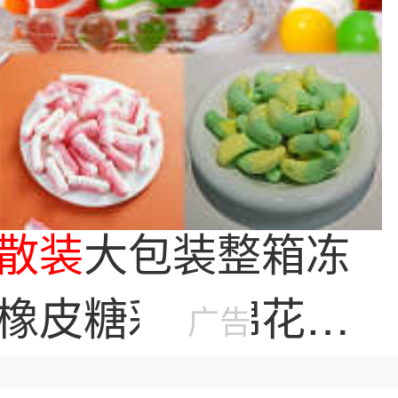
散装
大包装整箱冻
橡皮糖彩虹棉花糖
广告
糖果