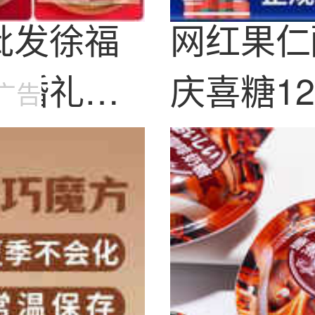
批发徐福
网红果仁
订婚礼满
庆喜糖12
广告