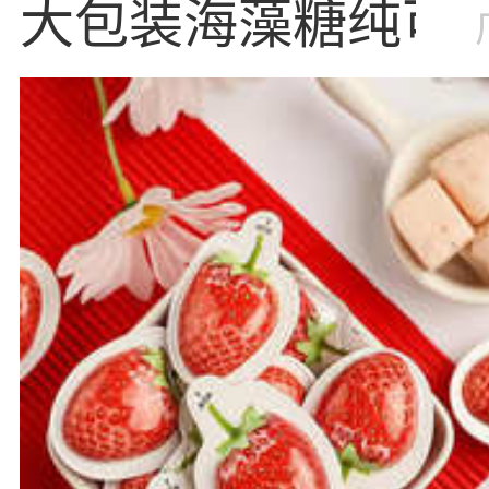
大包装海藻糖纯可
黑巧