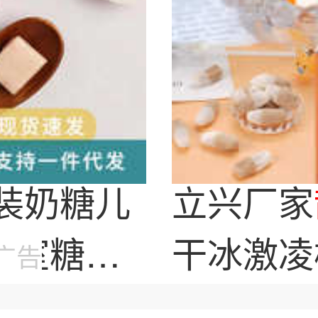
装奶糖儿
立兴厂家
公室糖果
干冰激凌
广告
工厂冻干