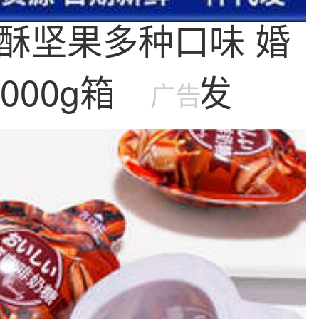
酥坚果多种口味 婚
000g箱装 批发
广告