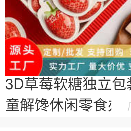
3D草莓软糖独立包
童解馋休闲零食办
喜糖
散装
批发