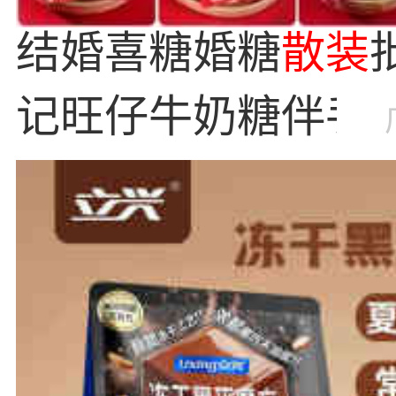
结婚喜糖婚糖
散装
记旺仔牛奶糖伴手
月喜糖果