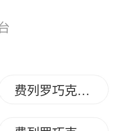
台
费列罗巧克力48粒图片