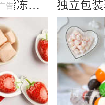
可脂冻干
独立包装
广告
神零食糖