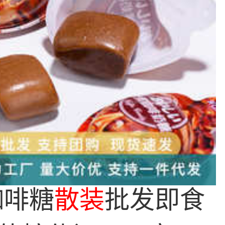
咖啡糖
散装
批发即食