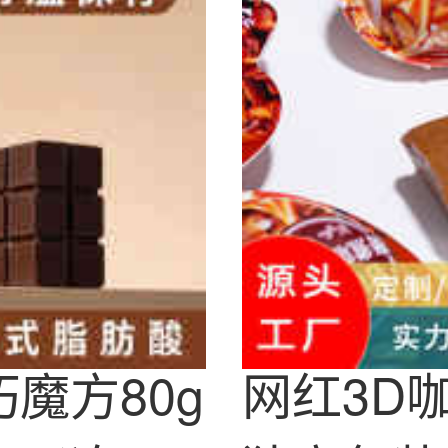
巧魔方80g
网红3D