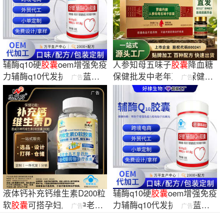
辅酶q10硬
胶囊
oem增强免疫
人参知母五味子
胶囊
降血糖
力辅酶q10代发抗氧化蓝帽
保健批发中老年蓝帽保健品
广告
广告
营养品辅酶q10
整箱
液体钙补充钙维生素D200粒
辅酶q10硬
胶囊
oem增强免疫
软
胶囊
可搭孕妇成人中老年
力辅酶q10代发抗氧化蓝帽
广告
广告
骨骼补钙同服
营养品辅酶q10