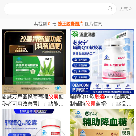
人气
0
共找到
张
蜂王胶囊图片
图片信息
恩威万芦荟聚葡萄糖
胶囊
便
辅酶Q10软
胶囊
oem贴牌定
秘者可用改善胃肠道功能润
制辅酶
胶囊
蓝帽保健食品现
广告
广告
肠通便10粒装
货批发代加工