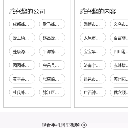
感兴趣的公司
感兴趣的内容
成都蜂王浆厂
耿马蜂王酒吧
淄博市淄川奥亚特化工有限公司
义乌市凯翔货运
蜂王杨萍商店
遂昌蜂王酒楼
太原市万柏林区彩霞发艺店
百富非凡机电设备(北京)
楚康源蜂王浆
平潭蜂王网络中心
宝宝早教益智玩具
四川港藤汽车服
园园蜂王浆产品店
会昌县蜂王酒业
济南宇容商贸有限公司
赤峰增德园大酒
黄平县蜂王烤翅
张店葆春蜂王浆店
昌邑市锦坤暖通设备有限公司
苏州拓冉纺
杜氏蜂王浆专卖店
锦江区蜂王酒吧
广西钟山县钟美瓷业有限公司
武穴顶鼎电子机械