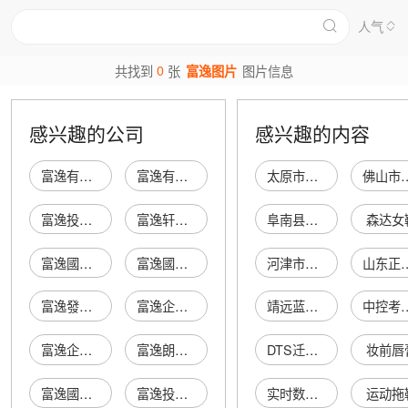
人气
0
共找到
张
富逸图片
图片信息
感兴趣的公司
感兴趣的内容
富逸有限公司
富逸有限公司
太原市万柏林区峡吉装饰商行
佛山市顺德区均安镇
富逸投資有限公司
富逸轩理发室
阜南县柴集镇田勇联通专营店
森达女
富逸國際有限公司
富逸國際有限公司
河津市樊村增民修理部
山东正方物
富逸發展有限公司
富逸企業有限公司
靖远蓝天庄园电子商务有限责任公司
中控考勤
富逸企業有限公司
富逸朗有限公司
DTS迁移后增加了表increment_trx
妆前唇
富逸國際有限公司
富逸投資有限公司
实时数据展示页面
运动拖