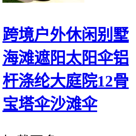
跨境户外休闲别墅
海滩遮阳太阳伞铝
杆涤纶大庭院12骨
宝塔伞沙滩伞