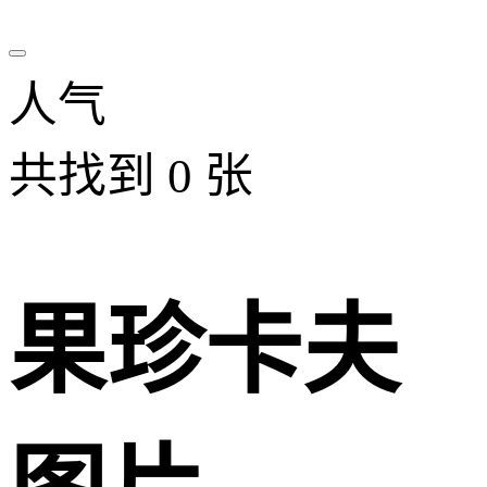
人气
共找到
0
张
果珍卡夫