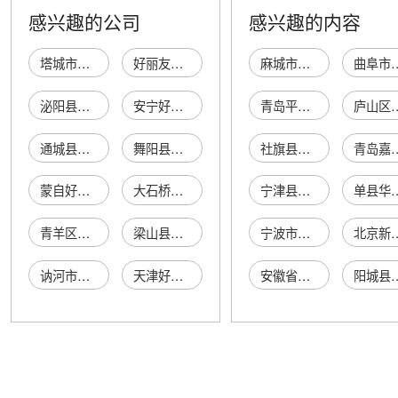
感兴趣的公司
感兴趣的内容
塔城市好丽友商行
好丽友食品有限公司
麻城市展启星商店
曲阜市汇集机械
泌阳县好丽友超市
安宁好丽友综合商店
青岛平度市众悦翔医疗器械销售有限公司
庐山区素
通城县好丽友超市
舞阳县好丽友超市
社旗县宛铁匠货架有限公司
青岛嘉合嘉艺文化
蒙自好丽友百货商店
大石桥市好丽友书店
宁津县奎星橡塑有限公司
单县华彬副
青羊区好丽友超市
梁山县好丽友超市
宁波市海曙集士港博达模具厂
北京新徽商联盟典当有限
讷河市好丽友果蔬超市
天津好丽友商贸有限公司
安徽省蓝卓信息科技有限公司
阳城县凤城