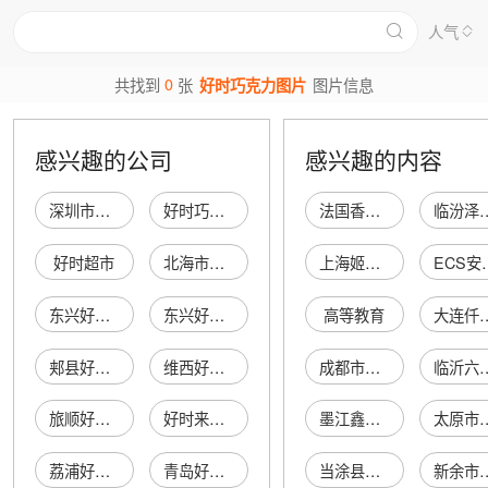
人气
0
共找到
张
好时巧克力图片
图片信息
感兴趣的公司
感兴趣的内容
深圳市南山区好时巧克力甜品店
好时巧克力销售（上海）有限公司
法国香奈儿口红
临汾泽凯能
好时超市
北海市海城区好时好时娱乐城
上海姬顺贸易有限公司
ECS
东兴好时网吧
东兴好时网吧
高等教育
大连仟亿贸
郏县好时鞋店
维西好时超市
成都市凯搏家具有限公司
临沂六个车汽车
旅顺好时发廊
好时来商店
墨江鑫晟汽车销售服务有限公司
太原市远航商
荔浦好时迪吧
青岛好时泰莱科技服务有限公司好时莱气象养身坊
当涂县陈恩春便利店
新余市陕钤贸