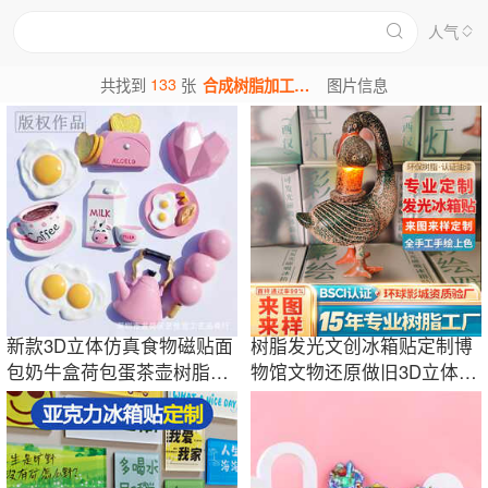
人气
133
共找到
张
合成树脂加工图片
图片信息
新款3D立体仿真食物磁贴面
树脂发光文创冰箱贴定制博
包奶牛盒荷包蛋茶壶树脂冰
物馆文物还原做旧3D立体效
箱装饰冰箱贴
果图片定做