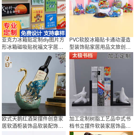
亚克力冰箱贴定制diy图片方
PVC软胶冰箱贴卡通动漫造
形冰箱磁吸贴祝福文字居家
型装饰贴家居用品文旅创意
礼物装饰品
礼品定制批发
欧式天鹅红酒架摆件创意家
加工定制树脂工艺品中式书
居软酒柜装饰品软装配饰树
档书立摆件软装家居饰品装
脂工艺品批发
饰新中式