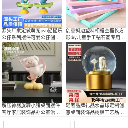
源头厂家定做萌宠pvc摇摇乐
创意斜边塑料相框空框长方
公仔系列摆件可爱公仔创意
形diy儿童手工钻石画专用相
桌面装饰品
框现货批发
解压神器旋转小猪桌面摆件
轻奢品牌礼品水晶球定制创
客厅家居装饰品办公室治愈
意桌面装饰品树脂工艺品雪
礼盒生日礼物
花球定做