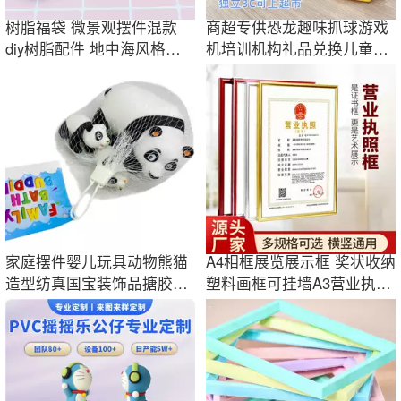
树脂福袋 微景观摆件混款
商超专供恐龙趣味抓球游戏
diy树脂配件 地中海风格装
机培训机构礼品兑换儿童玩
饰品鱼缸造型
具益智礼品
家庭摆件婴儿玩具动物熊猫
A4相框展览展示框 奖状收纳
造型纺真国宝装饰品搪胶pvc
塑料画框可挂墙A3营业执照
跨境热销
许可证镜框