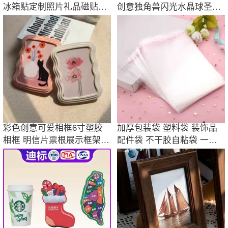
冰箱贴定制照片礼品磁贴定
创意独角兽闪光水晶球圣诞
做圆形长方形
礼物批发定制
彩色创意可爱相框6寸塑胶
加厚包装袋 塑料袋 装饰品
相框 明信片票根展示框架桌
配件袋 不干胶自粘袋 一包
面装饰摆件
100个