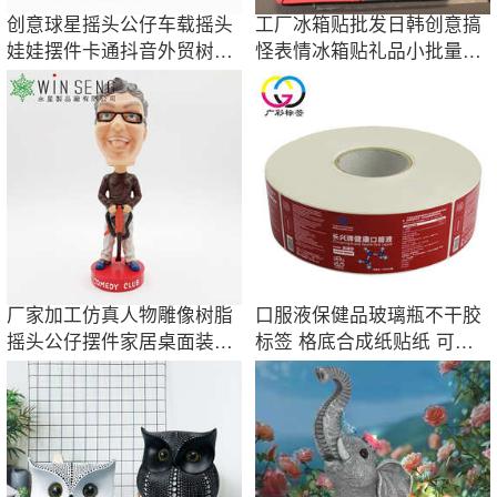
创意球星摇头公仔车载摇头
工厂冰箱贴批发日韩创意搞
娃娃摆件卡通抖音外贸树脂
怪表情冰箱贴礼品小批量
手办艺品批发
logo家居磁性
厂家加工仿真人物雕像树脂
口服液保健品玻璃瓶不干胶
摇头公仔摆件家居桌面装饰
标签 格底合成纸贴纸 可打
品工艺礼品
印日期