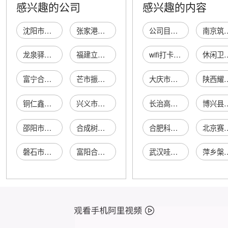
感兴趣的公司
感兴趣的内容
沈阳市兴泰合成树脂加工厂
张家港市锦丰镇宏利合成树脂加工厂
公司目标管理软件
南京筑天设计咨询有
龙泉驿区十陵街办兴鑫合成树脂加工厂
福建立伟塑料有限公司合成树脂加工厂
wifi打卡软件
休闲卫
富宁合成树脂瓦加工厂
芒市振钢合成树脂瓦加工店
大庆市让胡路区卓凡尼皮具行
陕西耀鼎商
铜仁鑫丰合成树脂废料加工厂
兴义市黔鑫合成树脂瓦加工厂
长治高新区秀云雨润商店
博兴县振兴乡村生态农业
邵阳市大祥区恒达合成树脂瓦加工厂
合成树脂瓦
合肥科腾机电制冷设备维修有限公司
北京赛立科
磐石市顺星树脂合成加工厂
富阳合成树脂厂
武汉哇烤吧餐饮管理有限公司
萍乡槃胜贸