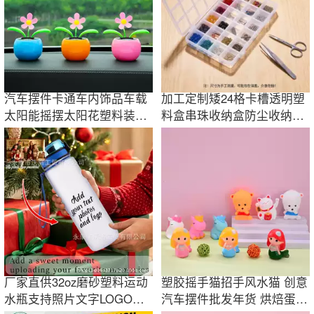
汽车摆件卡通车内饰品车载
加工定制矮24格卡槽透明塑
太阳能摇摆太阳花塑料装饰
料盒串珠收纳盒防尘收纳盒
品车上用品女
子固定格盒
厂家直供32oz磨砂塑料运动
塑胶摇手猫招手风水猫 创意
水瓶支持照片文字LOGO印
汽车摆件批发年货 烘焙蛋糕