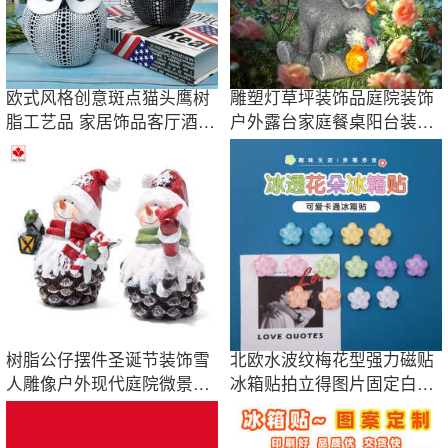
欧式风格创意斑点猫头鹰树
雕塑灯草坪装饰品庭院装饰
脂工艺品 家居饰品客厅酒柜
户外露台家庭餐桌阳台装饰
电视柜摆件
太阳能工艺品
树脂公仔摆件圣诞节装饰雪
北欧水波纹梅花型强力磁贴
人雕像户外现代庭院微景观
冰箱贴拍立得图片固定白板
工艺品小摆件
照片装饰贴