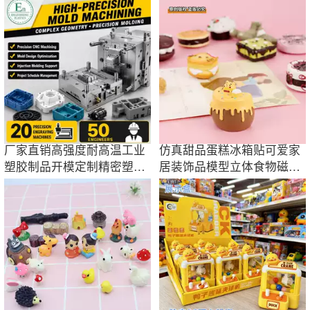
刷 DIY水瓶批发
装饰品
厂家直销高强度耐高温工业
仿真甜品蛋糕冰箱贴可爱家
塑胶制品开模定制精密塑料
居装饰品模型立体食物磁贴
模具注塑加工
创意美食摆件