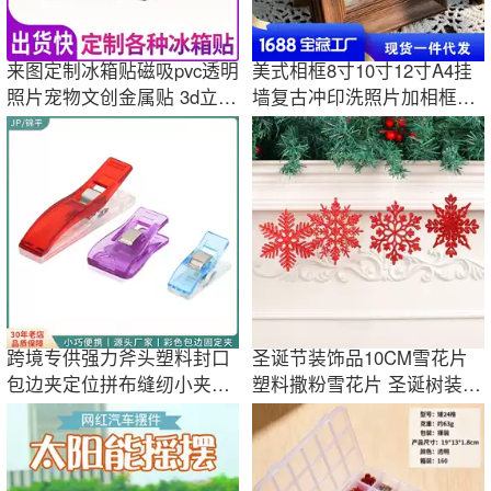
来图定制冰箱贴磁吸pvc透明
美式相框8寸10寸12寸A4挂
照片宠物文创金属贴 3d立体
墙复古冲印洗照片加相框摆
仿真食物
台塑料
跨境专供强力斧头塑料封口
圣诞节装饰品10CM雪花片
包边夹定位拼布缝纫小夹子
塑料撒粉雪花片 圣诞树装饰
照片夹子批发
镂空雪花挂件