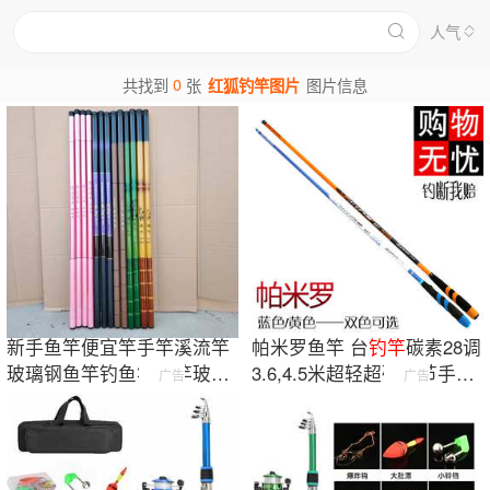
人气
0
共找到
张
红狐钓竿图片
图片信息
新手鱼竿便宜竿手竿溪流竿
帕米罗鱼竿 台
钓竿
碳素28调
玻璃钢鱼竿钓鱼竿手竿玻璃
3.6,4.5米超轻超硬长节手竿
广告
广告
钢竿多种颜色
钓鱼竿