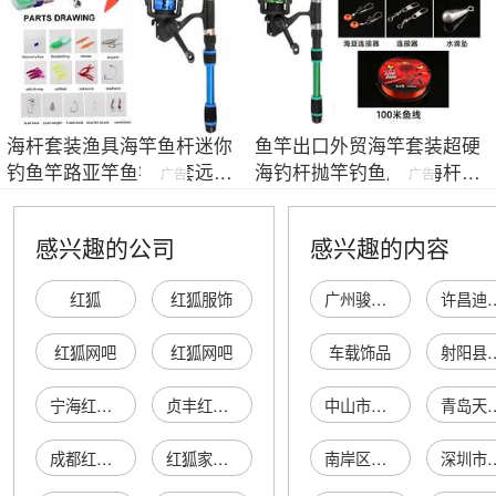
海杆套装渔具海竿鱼杆迷你
鱼竿出口外贸海竿套装超硬
钓鱼竿路亚竿鱼竿全套远投
海钓杆抛竿钓鱼甩杆海杆远
广告
广告
竿远投专用
投竿套装鱼具
感兴趣的公司
感兴趣的内容
红狐
红狐服饰
广州骏豪设计有限公司
许昌迪丽丝发制
红狐网吧
红狐网吧
车载饰品
射阳县射阳港董素
宁海红狐酒吧
贞丰红狐酒吧
中山市澳捷电器科技有限公司
青岛天驰供应链
成都红狐网吧
红狐家具店
南岸区华全农家乐
深圳市古华特贸