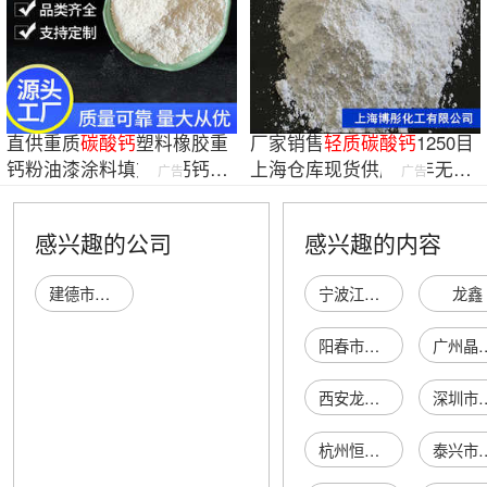
直供重质
碳酸钙
塑料橡胶重
厂家销售
轻质
碳酸钙
1250目
钙粉油漆涂料填充轻钙钙粉
上海仓库现货供应全年无休
广告
广告
1250目专用
碳酸钙
感兴趣的公司
感兴趣的内容
建德市凯西活性轻质碳酸钙厂
宁波江星明赛金属科技有限公司
龙鑫
阳春市八甲镇和兴购物中心
广州晶世纪珠
西安龙跃货物运输有限公司
深圳市鹏联发电
杭州恒大国际建材家居博览中心蒙庆华家具商行
泰兴市美佳电