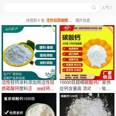
人气
0
共找到
张
活性轻质碳酸钙图片
图片信息
活性
轻钙涂料添加用
活性
轻
10000目超细
碳酸钙
厂家供
质
碳酸钙
塑料
活性
碳酸钙
改
应钙含量高 流动性好 吸油
热销
广告
性
碳酸钙
脂低 性能稳定