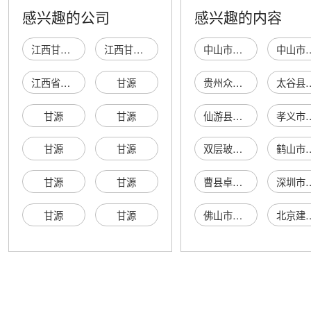
感兴趣的公司
感兴趣的内容
江西甘源工贸有限公司
江西甘源生态环境有限公司
中山市星宇包装印刷有限公司
中山市古镇
江西省甘源科技有限公司
甘源
贵州众兴洋能源有限公司
太谷县永顺汽
甘源
甘源
仙游县度尾创好自行车店
孝义市合兴能源
甘源
甘源
双层玻璃杯
鹤山市沙坪
甘源
甘源
曹县卓凡服饰有限公司
深圳市龙岗区好
甘源
甘源
佛山市禅城区逸斯食品经营部
北京建兴隆达商