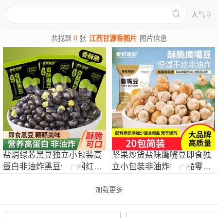
人气
0
共找到
张
江西甘源香图片
图片信息
盐焗绿芯黑豆独立小包装高
坚果炒货盐味鹰嘴豆即食独
蛋白非油炸黑豆休闲网红零
立小包装非油炸
香
酥脆零食
广告
广告
食炒货代发
儿童孕妇追剧
加载更多