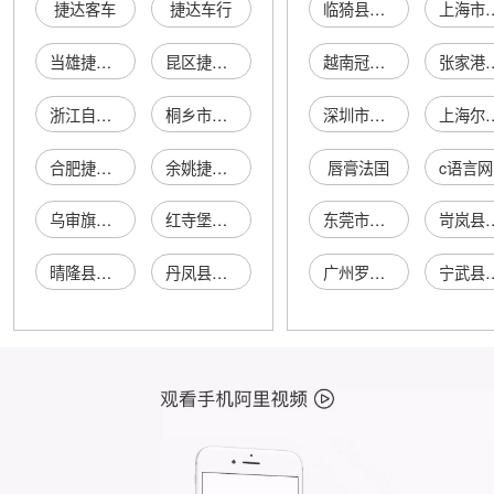
捷达客车
捷达车行
临猗县北辛吉吉烟花爆竹专营店
上海市浦东新区大团
当雄捷达拖车
昆区捷达车行
越南冠军商贸劳务生产责任有限公司天津代表处
张家港市骏源机
浙江自行车市场捷达车行
桐乡市捷达车行
深圳市精而美纸品包装有限公司
上海尔阔贸
合肥捷达自行车商行
余姚捷达自行车店
唇膏法国
乌审旗捷达车行
红寺堡捷达车行
东莞市万杰服饰有限公司
岢岚县志远
晴隆县捷达车行
丹凤县捷达车行
广州罗格朗皮具有限公司
宁武县老牛三