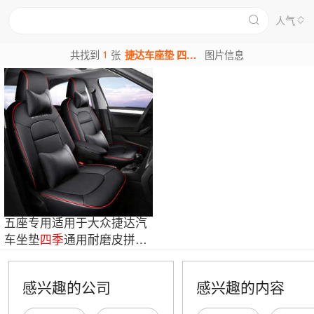
人气
1
共找到
张
捷达车座垫 四季 通用图片
图片信息
五座专用适用于大众捷达汽
车坐垫
四季
通用耐磨皮拼中
间真皮座椅套
感兴趣的公司
感兴趣的内容