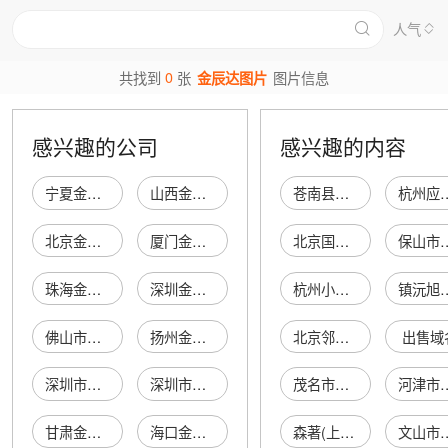
人气
0
共找到
张
金辰达图片
图片信息
感兴趣的公司
感兴趣的内容
宁夏金辰达工程有限公司
山西金辰达商贸有限公司
苍南县龙港振关再生棉纱加工厂
杭州应朝贵家禽
北京金辰达科技有限公司
厦门金辰达贸易有限公司
北京国泰兴五金建材经营部
保山市隆阳区
珠海金辰达科技有限公司
深圳金辰达管理咨询有限公司
杭州小仪贸易有限公司
镇沅旭锋门
佛山市金辰达贸易有限公司
扬州金辰达家电销售有限公司
北京邻鲜连锁便利店有限公司北苑东路店
出售域
深圳市金辰达贸易有限公司
深圳市金辰达科技有限公司
茂名市福至家投资有限公司
河津市城南三利
甘肃金辰达风机电器有限公司
海口金辰达汽车销售有限公司
森著(上海)机械科技有限公司
文山市玉