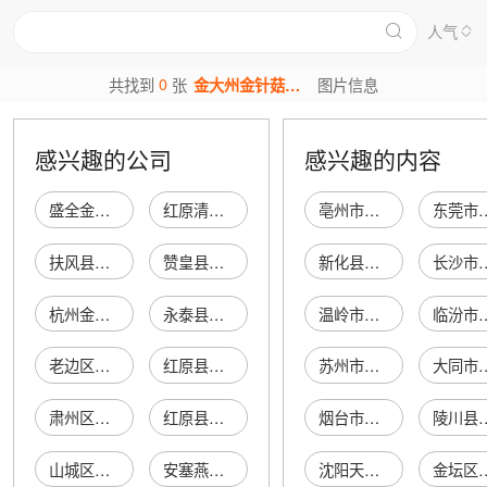
人气
0
共找到
张
金大州金针菇图片
图片信息
感兴趣的公司
感兴趣的内容
盛全金针菇
红原清华金针菇
亳州市谯城区书中食品店
东莞市浩康电
扶风县锡纸金针菇摊点
赞皇县锡纸金针菇店
新化县琅塘镇荣鸿电子陶瓷厂
长沙市岳麓区谢异军普
杭州金针菇科技有限公司
永泰县福泰金针菇厂
温岭市博莱德贸易有限公司
临汾市尧都区董
老边区锡纸金针菇店
红原县张金针菇菇业
苏州市相城区陆慕鼎鼎礼品商行
大同市南郊孟志
肃州区金针菇冒菜馆
红原县吉祥金针菇基地
烟台市芝罘区依诺婚纱礼服工作室
陵川县礼义镇秋
山城区金针菇协协会
安塞燕记锡纸金针菇
沈阳天天益康商贸有限公司
金坛区尧塘康嘉