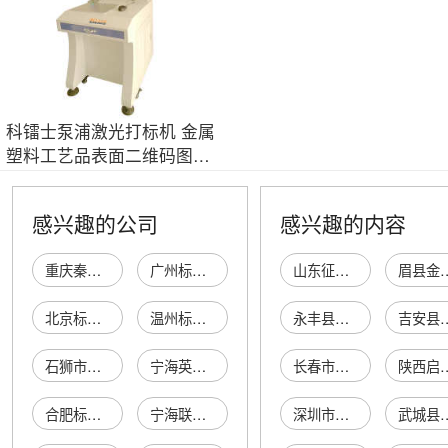
科镭士泵浦激光打标机 金属
塑料工艺品表面二维码图片
打标雕刻
感兴趣的公司
感兴趣的内容
重庆秦驰标刻机制造有限公司
广州标刻百货商行
山东征龙建筑工程有限公司
眉县金渠镇宁渠猕
北京标刻商贸中心
温州标刻包装有限公司
永丰县恩江镇肖家酒厂
吉安县和宏电
石狮市标刻服装商行
宁海英琪五金标刻厂
长春市博斯科技开发有限公司
陕西启航盛世建筑
合肥标刻广告有限公司
宁海联发模具标刻厂
深圳市金莱尔珠宝首饰有限公司
武城县乐竹工艺