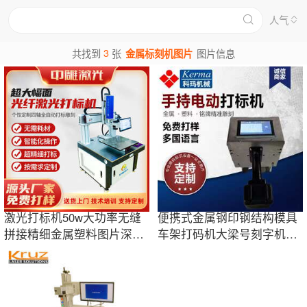
人气
3
共找到
张
金属标刻机图片
图片信息
激光打标机50w大功率无缝
便携式金属钢印钢结构模具
拼接精细金属塑料图片深雕
车架打码机大梁号刻字机手
高速激光打码
持气动打标机