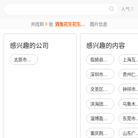
人气
0
共找到
张
酒鬼花生花生米图片
图片信息
感兴趣的公司
感兴趣的内容
太原市尖草坪区老付酒鬼花生米加工厂
临猗县城关庆丽服装店
上海互源网络科技有
深圳市汇鑫泓贸易有限公司
贵州仁智信建材
文圣区李永银运输户
钟祥市可云电子
滨海团泊新城(天津)控股有限公司
乌鲁木齐县永丰镇永丰
淄博盈汇机械有限公司
东莞市寮步
重庆荆州巨鲸传动机械有限公司
山东广垠新材