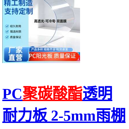
PC
聚碳酸酯
透明
耐力板 2-5mm雨棚