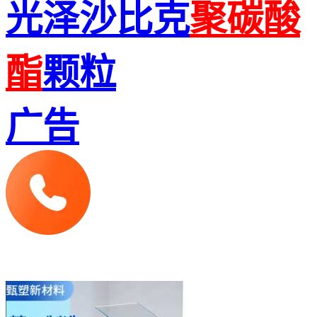
光泽沙比克
聚碳酸
酯
颗粒
广告