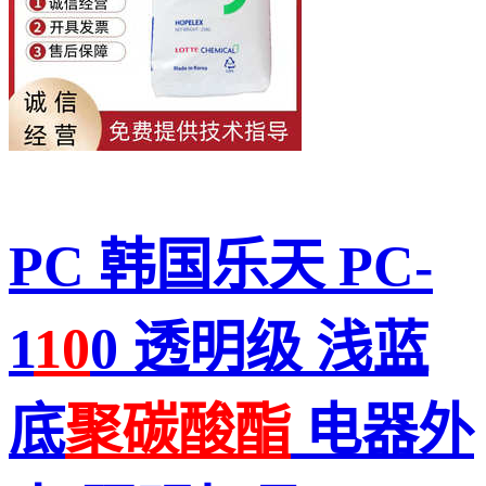
PC 韩国乐天 PC-
1
10
0 透明级 浅蓝
底
聚碳酸酯
电器外