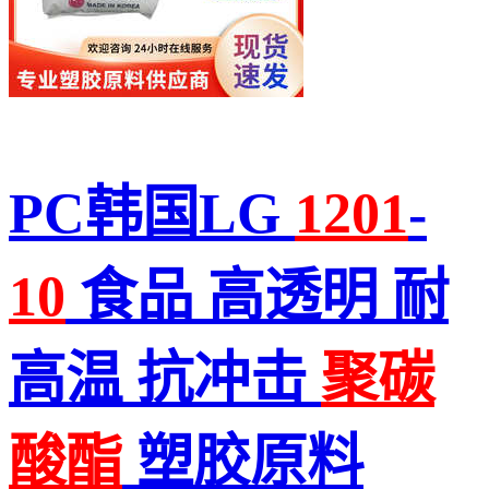
PC韩国LG
1201
-
10
食品 高透明 耐
高温 抗冲击
聚碳
酸酯
塑胶原料