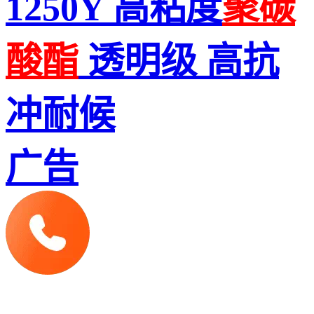
1250Y 高粘度
聚碳
酸酯
透明级 高抗
冲耐候
广告